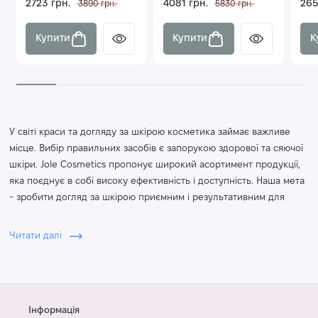
2723 грн.
4081 грн.
265
3890 грн.
5830 грн.
Купити
Купити
К
У світі краси та догляду за шкірою косметика займає важливе
місце. Вибір правильних засобів є запорукою здорової та сяючої
шкіри. Jole Cosmetics пропонує широкий асортимент продукції,
яка поєднує в собі високу ефективність і доступність. Наша мета
- зробити догляд за шкірою приємним і результативним для
кожного клієнта.
Читати далі
Jole Cosmetics пишається своєю ефективною та доступною
косметикою, яка підходить для різних типів шкіри та вирішує
різноманітні проблеми. Наша продукція виготовлена з
використанням натуральних інгредієнтів та сучасних технологій,
Інформація
що гарантує високу якість та безпеку.