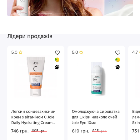
Лідери продажів
5.0
5.0
4.7
Легкий сонцезахисний
Омолоджуюча сироватка
Від
крем з вітаміном С Jole
для шкіри навколо очей
лам
Daily Hydrating Cream
Jole Eye 10мл
Skin
SPF UVB 50 UVA 25 50г
746 грн.
619 грн.
731
995 грн.
825 грн.