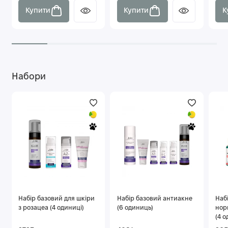
Купити
Купити
К
Набори
Набір базовий для шкіри
Набір базовий антиакне
Наб
з розацеа (4 одиниці)
(6 одиниць)
нор
(4 о