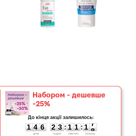
Набором - дешевше
-25%
1
До кінця акції залишилось:
4
6
2
3
1
1
1
1
4
6
2
3
:
1
1
:
1
6
7
днiв
годин
хвилин
секунд