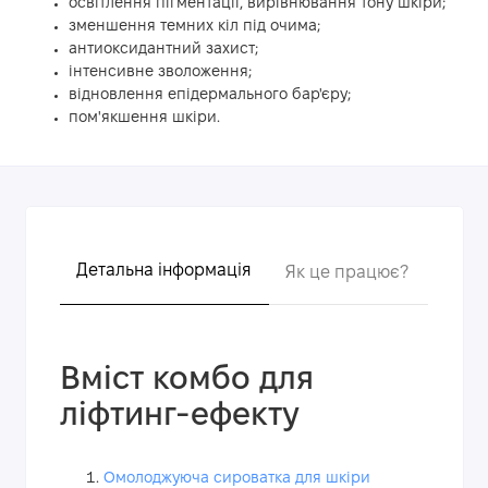
освітлення пігментації, вирівнювання тону шкіри;
зменшення темних кіл під очима;
антиоксидантний захист;
інтенсивне зволоження;
відновлення епідермального бар'єру;
пом'якшення шкіри.
Детальна інформація
Як це працює?
Голов
Вміст комбо для
ліфтинг-ефекту
Омолоджуюча сироватка для шкіри