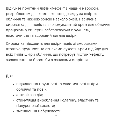
Відчуйте помітний ліфтинг-ефект з нашим набором,
розробленим для комплексного догляду за шкірою
обличчя та ніжною зоною навколо очей. Насичена
сироватка для повік та зволожувальний крем для обличчя
працюють у синергії, забезпечуючи пружність,
еластичність та здоровий вигляд шкіри.
Сироватка підходить для шкіри повік зі зморшками,
втратою пружності та ознаками сухості. Крем підійде для
всіх типів шкіри обличчя, що потребує ліфтинг-ефекту,
зволоження та боротьби з ознаками старіння.
Дія:
підвищення пружності та еластичності шкіри
обличчя та повік;
антивікова дія;
стимуляція вироблення колагену, еластину та
гіалуронової кислоти;
зменшення набряклості;