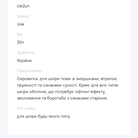
cle2un
Бренд
Jole
Вік
30+
Зроблено
Україна
Призначення
Сироватка: для шкіри повік зі зморшками, втратою
пружності та ознаками сухості. Крем: для всіх типів
шкіри обличчя, що потребує ліфтинг-ефекту,
зволоження та боротьби з ознаками старіння.
Тип шкіри
для шкіри будь-якого типу