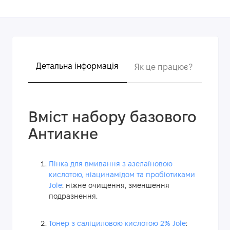
Детальна інформація
Як це працює?
Голов
Вміст набору базового
Антиакне
Пінка для вмивання з азелаїновою
кислотою, ніацинамідом та пробіотиками
Jole
: ніжне очищення, зменшення
подразнення.
Тонер з саліциловою кислотою 2%
Jole
: