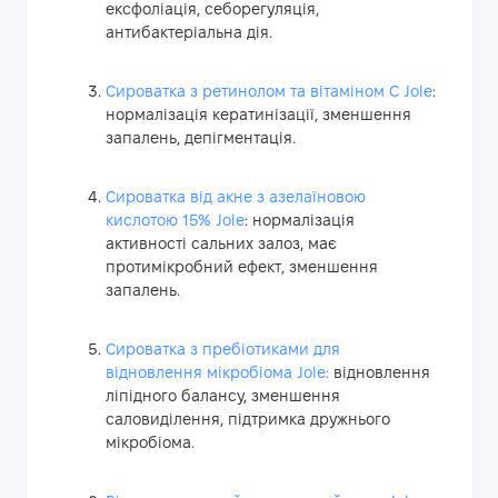
ексфоліація, себорегуляція,
антибактеріальна дія.
Сироватка з ретинолом та вітаміном С Jole
:
нормалізація кератинізації, зменшення
запалень, депігментація.
Сироватка від акне з азелаїновою
кислотою 15% Jole
: нормалізація
активності сальних залоз, має
протимікробний ефект, зменшення
запалень.
Сироватка з пребіотиками для
відновлення мікробіома Jole:
відновлення
ліпідного балансу, зменшення
саловиділення, підтримка дружнього
мікробіома.