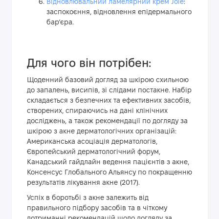
Відновлювальний ламелярний крем Jole
:
заспокоєння, відновлення епідермального
бар’єра.
Для чого він потрібен:
Щоденний базовий догляд за шкірою схильною
до запалень, висипів, зі слідами постакне. Набір
складається з безпечних та ефективних засобів,
створених, спираючись на дані клінічних
досліджень, а також рекомендації по догляду за
шкірою з акне дерматологічних організацій:
Американська асоціація дерматологів,
Європейський дерматологічний форум,
Канадський гайдлайн ведення пацієнтів з акне,
Консенсус Глобального Альянсу по покращенню
результатів лікування акне (2017).
Успіх в боротьбі з акне залежить від
правильного підбору засобів та в чіткому
дотриманні рекомендацій щодо догляду за