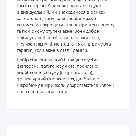
такою шкірою. Кожен випадок акне дуже
індивідуальний, ми знаходимося в рамках
косметології, тому наші засоби можуть
допомогти покращити стан шкіри при легкому
та помірному ступені акне. Вони добре
підійдуть, щоб прибрати наслідки акне,
післязапальну пігментацію, і як підтримуюча
терапія, коли акне в стадії ремісії.
Набір збалансований і працює з усіма
факторами патогенезу акне: посилене
вироблення себуму (шкірного сала),
фолікулярний гіперкератоз, дисбаланс
мікробіому шкіри (коли розростаються колонії
патогенів) та запалення.