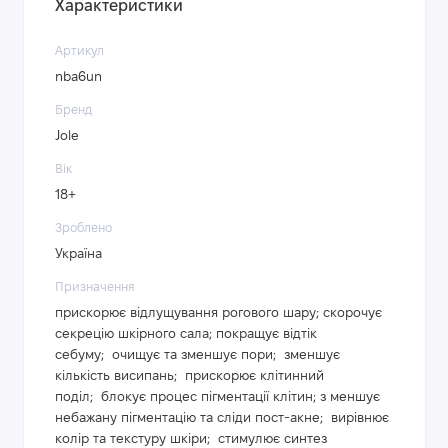
Характеристики
Артикул
nba6un
Бренд
Jole
Вік
18+
Зроблено
Україна
Призначення
прискорює відлущування рогового шару; скорочує
секрецію шкірного сала; покращує відтік
себуму; очищує та зменшує пори; зменшує
кількість висипань; прискорює клітинний
поділ; блокує процес пігментації клітин; з меншує
небажану пігментацію та сліди пост-акне; вирівнює
колір та текстуру шкіри; стимулює синтез