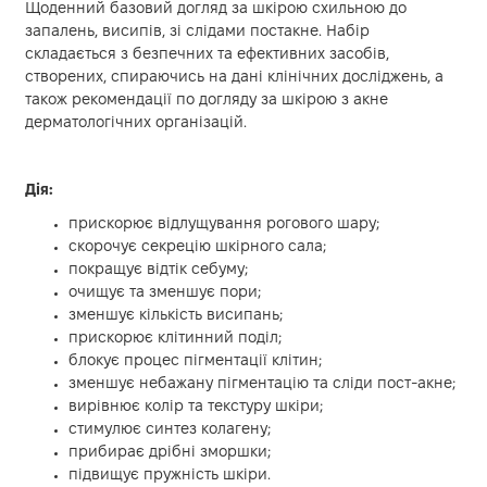
Щоденний базовий догляд за шкірою схильною до
запалень, висипів, зі слідами постакне. Набір
складається з безпечних та ефективних засобів,
створених, спираючись на дані клінічних досліджень, а
також рекомендації по догляду за шкірою з акне
дерматологічних організацій.
Дія:
прискорює відлущування рогового шару;
скорочує секрецію шкірного сала;
покращує відтік себуму;
очищує та зменшує пори;
зменшує кількість висипань;
прискорює клітинний поділ;
блокує процес пігментації клітин;
зменшує небажану пігментацію та сліди пост-акне;
вирівнює колір та текстуру шкіри;
стимулює синтез колагену;
прибирає дрібні зморшки;
підвищує пружність шкіри.