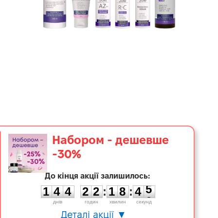
Набором - дешевше
-30%
1
До кінця акції залишилось:
4
4
2
2
1
8
4
5
1
4
4
2
2
:
1
8
:
4
5
днiв
годин
хвилин
секунд
Деталі акції ▼