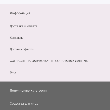
Сужает поры:
регулирует выработку себума, уменьшая
видимость пор.
Информация
Доставка и оплата
Почему именно сыворотка с ретиналем?
Контакты
Сыворотка
– это легкая формула с высокой концентрацией
активных ингредиентов. Она быстро проникает в глубокие
слои кожи, обеспечивая максимальный эффект.
Договор оферты
СОГЛАСИЕ НА ОБРАБОТКУ ПЕРСОНАЛЬНЫХ ДАННЫХ
Как пользоваться сывороткой с ретиналем?
Блог
Начните с небольшого количества, нанося сыворотку
на чистую кожу 2-3 раза в неделю.
Популярные категории
Постепенно увеличивайте частоту использования, если
Средства для лица
кожа хорошо реагирует.