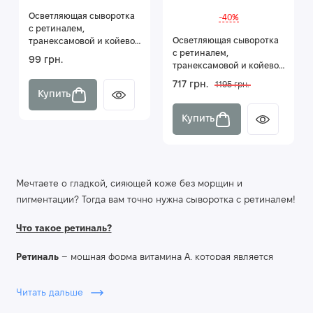
Осветляющая сыворотка
-40%
с ретиналем,
Осветляющая сыворотка
транексамовой и койевой
с ретиналем,
кислотами Jole Retinal 3
99 грн.
транексамовой и койевой
мл
кислотами Jole Retinal 30
717 грн.
1195 грн.
мл
Купить
Купить
Мечтаете о гладкой, сияющей коже без морщин и
пигментации? Тогда вам точно нужна сыворотка с ретиналем!
Что такое ретиналь?
Ретиналь
– мощная форма витамина А, которая является
настоящим прорывом в антивозрастном уходе.
Читать дальше