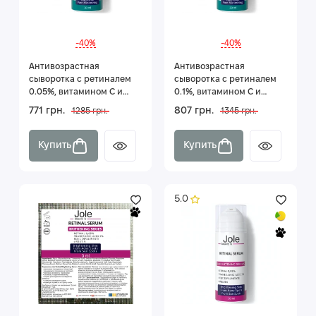
-40%
-40%
Антивозрастная
Антивозрастная
сыворотка с ретиналем
сыворотка с ретиналем
0.05%, витамином С и
0.1%, витамином С и
ниацинамидом Jole
ниацинамидом Jole
771 грн.
807 грн.
1285 грн.
1345 грн.
Retinal 0.05% 30 мл
Retinal 0.1% 30 мл
Купить
Купить
5.0