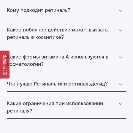
Преимущества ретиналя для антивозрастного
Кому подходит ретиналь?
ухода.
Стимулирует выработку коллагена
: ретиналь
Какое побочное действие может вызвать
активизирует фибробласты, производящие коллаген,
ретиналь в косметике?
отвечающий за упругость и эластичность кожи.
Фильтр
Какие формы витамина А используются в
Уменьшает морщины:
заметно разглаживает мелкие
косметологии?
морщинки, а более глубокие делает менее
выраженными.
Что лучше Ретиналь или ретинальдегид?
Борется с пигментацией:
осветляет темные пятна,
выравнивает тон кожи, придавая ей сияющий вид.
Какие ограничения при использовании
ретиналя?
Обновляет кожу:
ускоряет процесс клеточного
обновления, делая кожу более гладкой и мягкой.