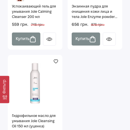
Успокаивающий гель для
Энзимная пудра для
умывания Jole Calming
очищения кожи лица и
Cleanser 200 мл
тела Jole Enzyme powder
60 g
559 грн.
656 грн.
745 грн.
875 грн.
Купить
Купить
Фильтр
Гидрофильное масло для
умывания Jole Cleansing
Oil 150 мл (уценка)