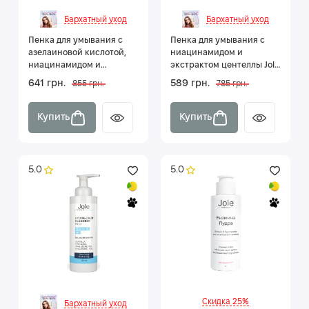
Бархатный уход
Бархатный уход
Пенка для умывания с
Пенка для умывания с
азелаиновой кислотой,
ниацинамидом и
ниацинамидом и
экстрактом центеллы Jole
пробиотиками Jole Anti
Calming Cleanser Foam 150
641 грн.
589 грн.
855 грн.
785 грн.
Acne Cleanser Foam 150 мл
мл
Купить
Купить
5.0
5.0
Скидка 25%
Бархатный уход