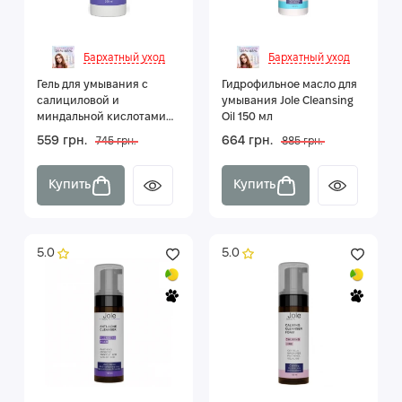
Бархатный уход
Бархатный уход
Гель для умывания с
Гидрофильное масло для
салициловой и
умывания Jole Cleansing
миндальной кислотами
Oil 150 мл
Jole Anti-Acne Cleanser
559 грн.
664 грн.
745 грн.
885 грн.
200 мл
Купить
Купить
5.0
5.0