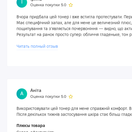
І
Оценка покупки 5.0
Вчора придбала цей тонер і вже встигла протестувати. Пе
Має специфічний запах, але для мене це величезний плюс, 
пощипування та з'являється почервоніння — видно, що акт
Результат на ранок просто супер: обличчя гладеньке, тон р
просто "приємну водичку"
Читать полный отзыв
Аніта
А
Оценка покупки 5.0
Використовувати цей тонер для мене справжній комфорт. Ві
Після декількох тижнів застосування шкіра стає більш глад
Плюсы товара