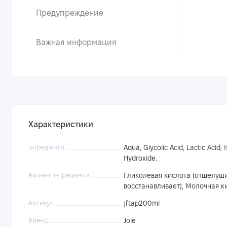
Предупреждение
Важная информация
Характеристики
Інгредієнти
Aqua, Glycolic Acid, Lactic Acid
Hydroxide.
Активні інгредієнти
Гликолевая кислота (отшелуши
восстанавливает), Молочная к
Артикул
jftap200ml
Бренд
Jole