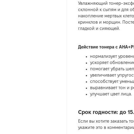
Увлажняющий тонер-эксфол
склонной к сыпям и для об
накопление мертвых клето
кринклов и морщин. Посте
гладкой и сияющей.
Действие тонера с AHA+P
нормализует уровень
ускоряет обновлени
помогает убрать шел
увеличивает упругос
способствует умень
выравнивает тон и р
улучшает цвет лица.
Срок годности: до 15.
Если вы хотите заказать т
укажите это в комментарии