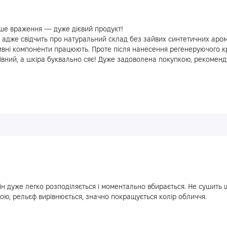
рше враження — дуже дієвий продукт!
адже свідчить про натуральний склад без зайвих синтетичних арома
ивні компоненти працюють. Проте після нанесення регенеруючого к
івний, а шкіра буквально сяє! Дуже задоволена покупкою, рекоменду
н дуже легко розподіляється і моментально вбирається. Не сушить ш
кою, рельєф вирівнюється, значно покращується колір обличчя.