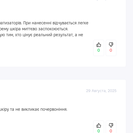
тизаторів. При нанесенні відчувається легке
рему шкіра миттєво заспокоюється.
ю тим, хто цінує реальний результат, а не
0
0
29 Августа, 2025
кіру та не викликає почервоніння.
0
0