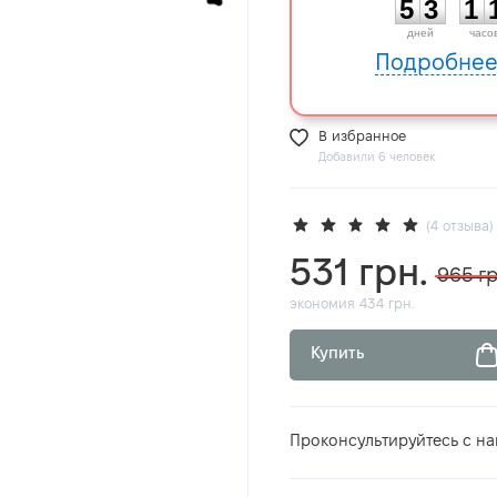
5
3
1
дней
часо
Подробнее
В избранное
Добавили 6 человек
(4 отзыва)
531 грн.
965 гр
экономия 434 грн.
Купить
Проконсультируйтесь с н