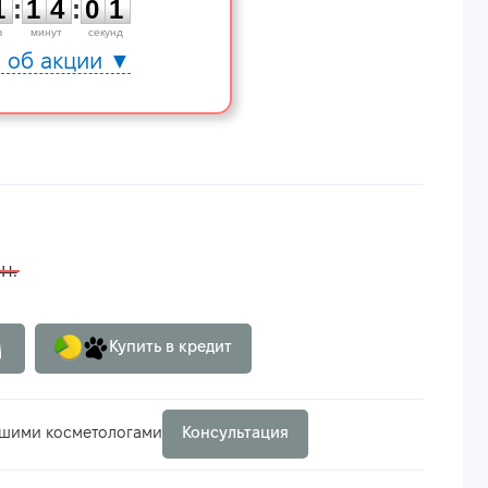
1
:
1
4
:
0
1
в
минут
секунд
 об акции ▼
н.
Купить в кредит
ашими косметологами
Консультация