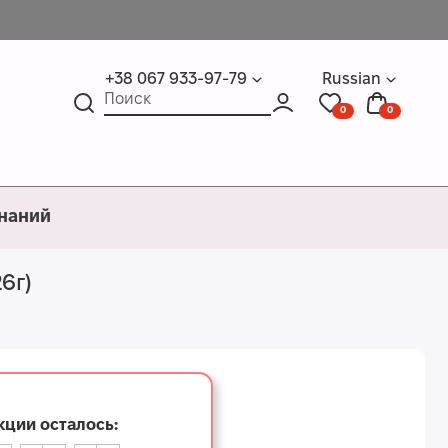
+38 067 933-97-79
Russian
0
0
знаний
6г)
кции осталось:
1
1
4
0
0