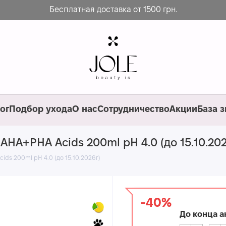
Бесплатная доставка от 1500 грн.
ог
Подбор ухода
О нас
Сотрудничество
Акции
База 
AHA+PHA Acids 200ml pН 4.0 (до 15.10.202
ids 200ml pН 4.0 (до 15.10.2026г)
-40%
До конца а
5
3
1