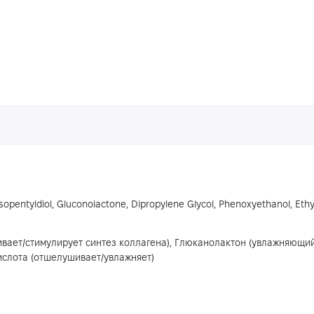
, Isopentyldiol, Gluconolactone, Dipropylene Glycol, Phenoxyethanol, Et
вает/стимулирует синтез коллагена), Глюканолактон (увлажняющи
ислота (отшелушивает/увлажняет)