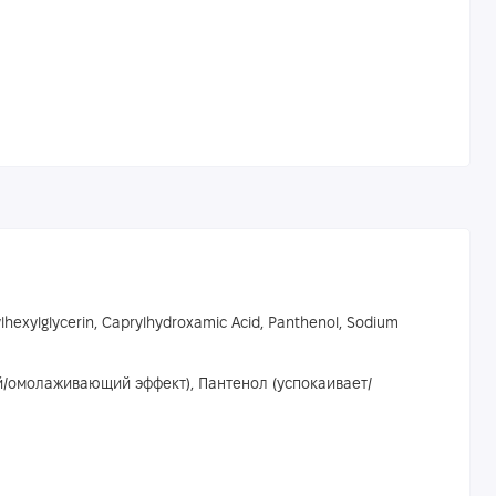
hylhexylglycerin, Caprylhydroxamic Acid, Panthenol, Sodium
й/омолаживающий эффект), Пантенол (успокаивает/