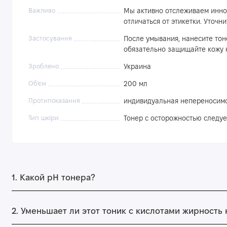
Важливо
Мы активно отслеживаем инно
отличаться от этикетки. Уточ
Застосування
После умывания, нанесите тон
обязательно защищайте кожу к
Зроблено
Украина
Об'єм
200 мл
Протипоказання
индивидуальная непереносимо
Тип шкіри
Тонер с осторожностью следуе
1. Какой рН тонера?
2. Уменьшает ли этот тоник с кислотами жирность