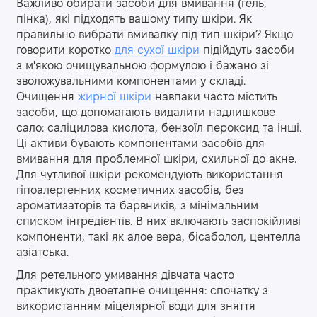
Важливо обирати засоби для вмивання (гель,
пінка), які підходять вашому типу шкіри. Як
правильно вибрати вмивалку під тип шкіри? Якщо
говорити коротко
для сухої шкіри
підійдуть засоби
з м'якою очищувальною формулою і бажано зі
зволожувальними компонентами у складі.
Очищення
жирної шкіри
навпаки часто містить
засоби, що допомагають видалити надлишкове
сало: саліцилова кислота, бензоїл пероксид та інші.
Ці активи бувають компонентами засобів для
вмивання для проблемної шкіри, схильної до акне.
Для чутливої шкіри рекомендують використання
гіпоалергенних косметичних засобів, без
ароматизаторів та барвників, з мінімальним
списком інгредієнтів. В них включають заспокійливі
компоненти, такі як алое вера, бісаболол, центелла
азіатська.
Для ретельного умивання дівчата часто
практикують двоетапне очищення: спочатку з
використанням міцелярної води для зняття