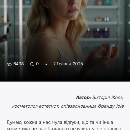
6498
0
7 Травня, 2025
Автор:
Вікторія Жоль,
косметолог-естетист, співзасновниця бренду Jole
Думаю, кожна з нас чула відгуки, що та чи інша
косметика не дає бажаного результату, не працює.