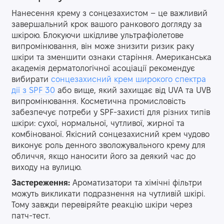
Нанесення крему з сонцезахистом – це важливий
завершальний крок вашого ранкового догляду за
шкірою. Блокуючи шкідливе ультрафіолетове
випромінювання, він може знизити ризик раку
шкіри та зменшити ознаки старіння. Американська
академія дерматологічної асоціації рекомендує
вибирати
сонцезахисний крем широкого спектра
дії з SPF 30
або вище, який захищає від UVA та UVB
випромінювання. Косметична промисловість
забезпечує потреби у SPF-захисті для різних типів
шкіри: сухої, нормальної, чутливої, жирної та
комбінованої. Якісний сонцезахисний крем чудово
виконує роль денного зволожувального крему для
обличчя, якщо наносити його за деякий час до
виходу на вулицю.
Застереження:
Ароматизатори та хімічні фільтри
можуть викликати подразнення на чутливій шкірі.
Тому завжди перевіряйте реакцію шкіри через
патч-тест.