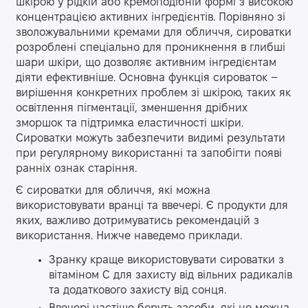
шкірою у рідкій або кремоподібній формі з високою
концентрацією активних інгредієнтів. Порівняно зі
зволожувальними кремами для обличчя, сироватки
розроблені спеціально для проникнення в глибші
шари шкіри, що дозволяє активним інгредієнтам
діяти ефективніше. Основна функція сироваток –
вирішення конкретних проблем зі шкірою, таких як
освітлення пігментації, зменшення дрібних
зморшок та підтримка еластичності шкіри.
Сироватки можуть забезпечити видимі результати
при регулярному використанні та запобігти появі
ранніх ознак старіння.
Є сироватки для обличчя, які можна
використовувати вранці та ввечері. Є продукти для
яких, важливо дотримуватись рекомендацій з
використання. Нижче наведемо приклади.
Зранку
краще використовувати сироватки з
вітаміном C для захисту від вільних радикалів
та додаткового захисту від сонця.