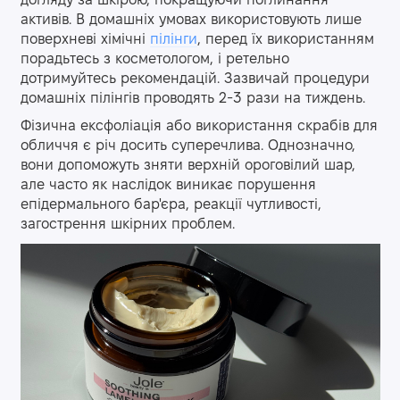
догляду за шкірою, покращуючи поглинання
активів. В домашніх умовах використовують лише
поверхневі хімічні
пілінги
, перед їх використанням
порадьтесь з косметологом, і ретельно
дотримуйтесь рекомендацій. Зазвичай процедури
домашніх пілінгів проводять 2-3 рази на тиждень.
Фізична ексфоліація або використання скрабів для
обличчя є річ досить суперечлива. Однозначно,
вони допоможуть зняти верхній ороговілий шар,
але часто як наслідок виникає порушення
епідермального бар'єра, реакції чутливості,
загострення шкірних проблем.