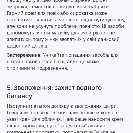
першу чергу видно прояви старіння: дрібні
зморшки, темні кола навколо очей, набряки.
Гарний крем для повік або сироватка може
освітлити, згладити та частково підтягнути цю зону,
але вони не усунуть проблеми повністю. Ці засоби
допоможуть лягати макіяжу для очей рівно і не
злипатись, тому жінки вводять їх у свій ранковий
щоденний догляд.
Застереження
:
Уникайте попадання засобів для
шкіри навколо очей в очі, адже це може
спричинити подразнення.
5. Зволоження: захист водного
балансу
Наступним етапом догляду є зволоження шкіри.
Говорячи про зволоження найчастіше мають на
увазі крем для обличчя. Найкраще наносити крем
після сироватки, щоб "запечатати" активні
компоненти сироватки, допомагаючи їм краще