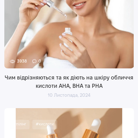
3938
0
Чим відрізняються та як діють на шкіру обличчя
кислоти AHA, BHA та PHA
10 Листопада, 2024
#пілінг
#кислоти