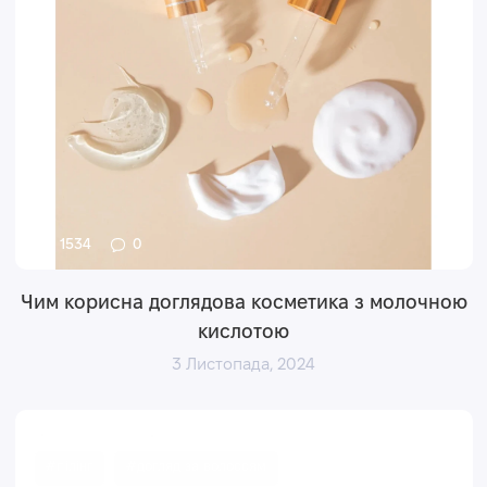
1534
0
Чим корисна доглядова косметика з молочною
кислотою
3 Листопада, 2024
#пілінг
#догляд за волоссям