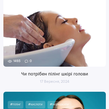
1493
0
Чи потрібен пілінг шкірі голови
17 Вересня, 2024
#пілінг
#кислоти
#інгредієнти