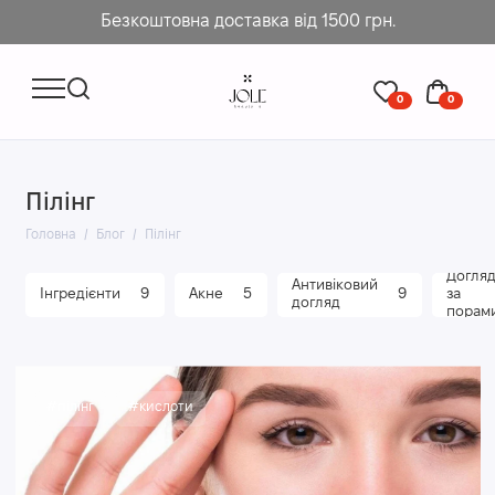
Безкоштовна доставка від 1500 грн.
0
0
Пілінг
Головна
Блог
Пілінг
Догля
Антивіковий
Інгредієнти
9
Акне
5
9
за
догляд
порам
#пілінг
#кислоти