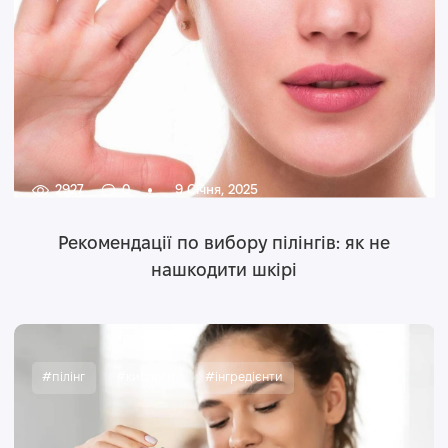
2927
0
9 Січня, 2025
Рекомендації по вибору пілінгів: як не
нашкодити шкірі
#пілінг
#кислоти
#інгредієнти