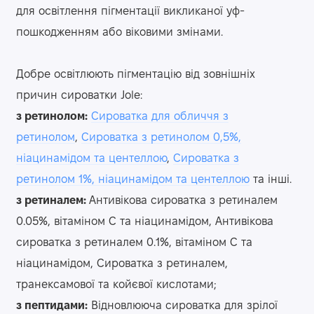
для освітлення пігментації викликаної уф-
пошкодженням або віковими змінами.
Добре освітлюють пігментацію від зовнішніх
причин сироватки Jole:
з ретинолом:
Сироватка для обличчя з
ретинолом
,
Сироватка з ретинолом 0,5%,
ніацинамідом та центеллою
,
Сироватка з
ретинолом 1%, ніацинамідом та центеллою
та інші.
з ретиналем:
Антивікова сироватка з ретиналем
0.05%, вітаміном С та ніацинамідом, Антивікова
сироватка з ретиналем 0.1%, вітаміном С та
ніацинамідом, Сироватка з ретиналем,
транексамової та койєвої кислотами;
з пептидами:
Відновлююча сироватка для зрілої