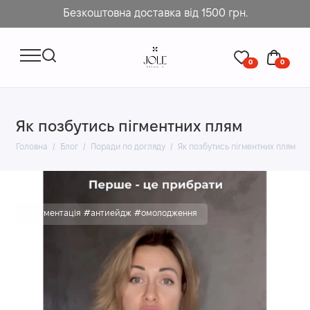
Безкоштовна доставка від 1500 грн.
0
0
Як позбутись пігментних плям
Головна
Блог
Поради по догляду
Як позбутись пігментних плям
#пігментація #антиейдж #омолодження