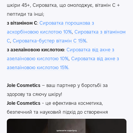
шкіри 45+, Сироватка, що омолоджує, вітамін С +
пептиди та інші;
з вітаміном С
:
Сироватка порошкова з
аскорбіновою кислотою 10%
,
Сироватка з вітаміном
С
,
Сироватка-бустер вітамін С 15%
.
з азелаїновою кислотою
:
Сироватка від акне з
азелаїновою кислотою 10%
,
Сироватка від акне з
азелаїновою кислотою 15%.
Jole Cosmetics
– ваш партнер у боротьбі за
здорову та сяючу шкіру!
Jole Cosmetics
- це ефективна косметика,
безпечний та науковий підхід до створення
косметичних рецептур.