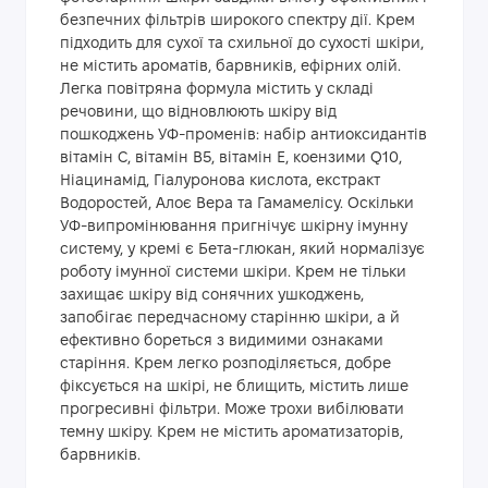
безпечних фільтрів широкого спектру дії. Крем
підходить для сухої та схильної до сухості шкіри,
не містить ароматів, барвників, ефірних олій.
Легка повітряна формула містить у складі
речовини, що відновлюють шкіру від
пошкоджень УФ-променів: набір антиоксидантів
вітамін С, вітамін В5, вітамін Е, коензими Q10,
Ніацинамід, Гіалуронова кислота, екстракт
Водоростей, Алоє Вера та Гамамелісу. Оскільки
УФ-випромінювання пригнічує шкірну імунну
систему, у кремі є Бета-глюкан, який нормалізує
роботу імунної системи шкіри. Крем не тільки
захищає шкіру від сонячних ушкоджень,
запобігає передчасному старінню шкіри, а й
ефективно бореться з видимими ознаками
старіння. Крем легко розподіляється, добре
фіксується на шкірі, не блищить, містить лише
прогресивні фільтри. Може трохи вибілювати
темну шкіру. Крем не містить ароматизаторів,
барвників.