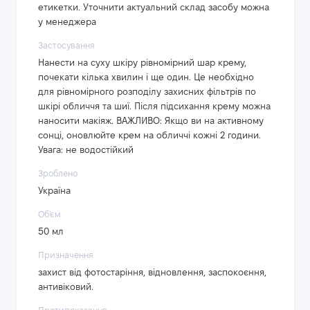
етикетки. Уточнити актуальний склад засобу можна
у менеджера
Застосування
Нанести на суху шкіру рівномірний шар крему,
почекати кілька хвилин і ще один. Це необхідно
для рівномірного розподілу захисних фільтрів по
шкірі обличчя та шиї. Після підсихання крему можна
наносити макіяж. ВАЖЛИВО: Якщо ви на активному
сонці, оновлюйте крем на обличчі кожні 2 години.
Увага: не водостійкий
Зроблено
Україна
Об'єм
50 мл
Призначення
захист від фотостаріння, відновлення, заспокоєння,
антивіковий.