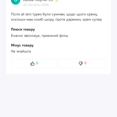
О
Оцінка покупки 5.0
20 Лютого, 2026
Після all skin types були сумніви, щодо цього крему,
оскільки маю комбі шкіру, проте даремно, крем супер
Плюси товару
Класно зволожує, приємний фініш
Мінус товару
Не знайшла
0
0