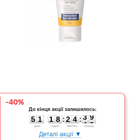
-40%
До кінця акції залишилось:
5
1
1
8
2
4
3
9
5
1
1
8
:
2
4
:
3
9
днiв
годин
хвилин
секунд
Деталі акції ▼