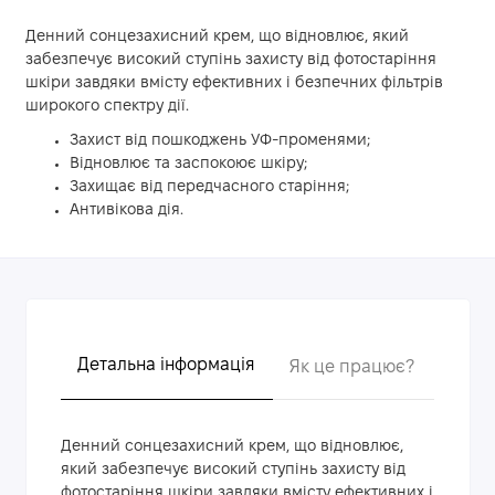
Денний сонцезахисний крем, що відновлює, який
забезпечує високий ступінь захисту від фотостаріння
шкіри завдяки вмісту ефективних і безпечних фільтрів
широкого спектру дії.
Захист від пошкоджень УФ-променями;
Відновлює та заспокоює шкіру;
Захищає від передчасного старіння;
Антивікова дія.
Детальна інформація
Як це працює?
Голов
Денний сонцезахисний крем, що відновлює,
який забезпечує високий ступінь захисту від
фотостаріння шкіри завдяки вмісту ефективних і