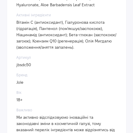
Hyaluronate, Aloe Barbadensis Leaf Extract
Активні інгредієнти
Вітамін С (антиоксидант), Гіалуронова кислота
(гідратація), Пантенол (пом'якшує/заспокоює),
Ніацинамід (антиоксидант); Бета-глюкан (заспокоює/
загоює); Коензим Q10 (регенерація); Олія Мигдалю
(зволоження/зняття запалень).
Артикул
jbsdc50
Бренд
Jole
Вік
18+
Важливо
Ми активно відслідковуємо іноваційні та
законодавчі зміни в косметичній галузі, тому
вказаний перелік інгредієнтів може відрізнятись від