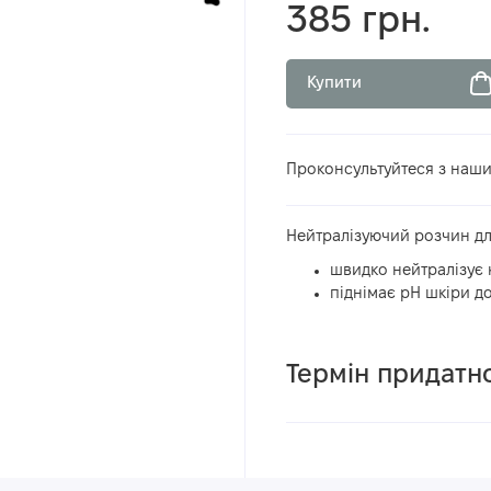
385 грн.
Купити
Проконсультуйтеся з наш
Нейтралізуючий розчин дл
швидко нейтралізує 
піднімає рН шкіри до
Термін придатнос