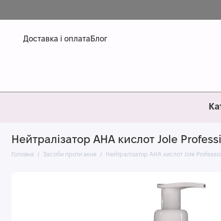
Доставка і оплата
Блог
Ка
Нейтралізатор АНА кислот Jole Professi
Головна
Засоби проти акне
Нейтралізатор АНА кислот Jole Professio