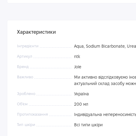
Характеристики
Інгредієнти
Aqua, Sodium Bicarbonate, Urea,
Артикул
ntk
Бренд
Jole
Важливо
Ми активно відслідковуємо інов
актуальний склад засобу мож
Зроблено
Україна
Об'єм
200 мл
Протипоказання
Індивідуальна непереносиміст
Тип шкіри
Всі типи шкіри