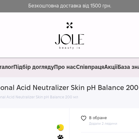
Безкоштовна доставка від 1500 грн.
талог
Підбір догляду
Про нас
Співпраця
Акції
База зн
onal Acid Neutralizer Skin pH Balance 200
nal Acid Neutralizer Skin pH Balance 200 мл
В обране
Додали 2 людини