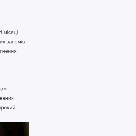
4 місяці
их заломів
ягнення
бом
ованих
широкий