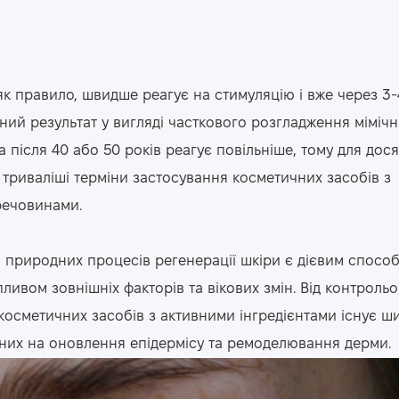
як правило, швидше реагує на стимуляцію і вже через 3-
ний результат у вигляді часткового розгладження мімічн
а після 40 або 50 років реагує повільніше, тому для дос
 триваліші терміни застосування косметичних засобів з
речовинами.
 природних процесів регенерації шкіри є дієвим спосо
ливом зовнішніх факторів та вікових змін. Від контроль
 косметичних засобів з активними інгредієнтами існує 
аних на оновлення епідермісу та ремоделювання дерми.