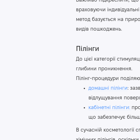
Важливо підкреслити, що
враховуючи індивідуальні
метод базується на природ
видів пошкоджень.
Пілінги
До цієї категорії стимуля
глибини проникнення.
Пілінг-процедури поділяю
домашні пілінги
: заз
відлущування повер
кабінетні пілінги:
про
що забезпечує більш
В сучасній косметології 
хімічних пілінгів, оскіл