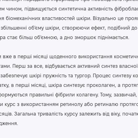
ким чином, підвищується синтетична активність фібробла
 біомеханічних властивостей шкіри. Візуально це проя
збільшенні об'єму шкіри, створюючи ефект, подібний до 
ра стає більш об'ємною, а дно зморшок піднімається.
и вже в перші місяці щоденного використання косметич
тами. Перш за все, відбувається активний синтез власної
забезпечує шкірі пружність та тургор. Процес синтезу к
тку, в перші місяці, шкіра синтезує проколаген, а протя
формуються правильні фібрили колагену. Тому, зазвичай,
и курс з використанням ретинолу або ретиналю протяг
ців. Загальна тривалість курсу залежить від віку, почат
одження.