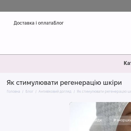
Доставка і оплата
Блог
Ка
Як стимулювати регенерацію шкіри
Головна
Блог
Антивіковий догляд
Як стимулювати регенерацію ш
#антиейдж
#зморшк