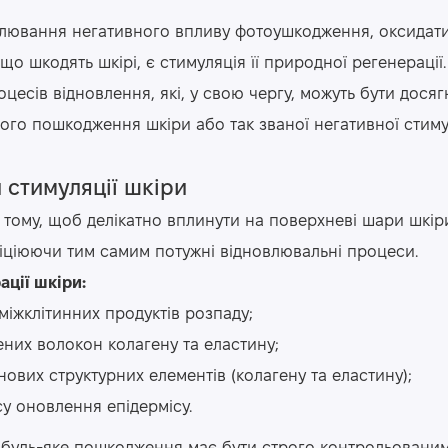
лювання негативного впливу фотоушкодження, оксидат
 що шкодять шкірі, є стимуляція її природної регенерації.
есів відновлення, які, у свою чергу, можуть бути досягн
о пошкодження шкіри або так званої негативної стимул
 стимуляції шкіри
 тому, щоб делікатно вплинути на поверхневі шари шкіри
ніціюючи тим самим потужні відновлювальні процеси.
ції шкіри:
міжклітинних продуктів розпаду;
их волокон колагену та еластину;
нових структурних елементів (колагену та еластину);
у оновлення епідермісу.