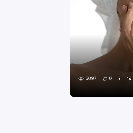
3097
0
19