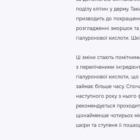
поділу клітин у дерму. Та
призводить до покращення
розгладженні зморшок та 
гіалуронової кислоти. Шкі
Ці зміни стають помітним
з переліченими інгредієн
гіалуронової кислоти, що 
займає більше часу. Споча
наступного року з нього 
рекомендується проходит
щонайменше чотирьох міся
шкіри та ступеня її пошк