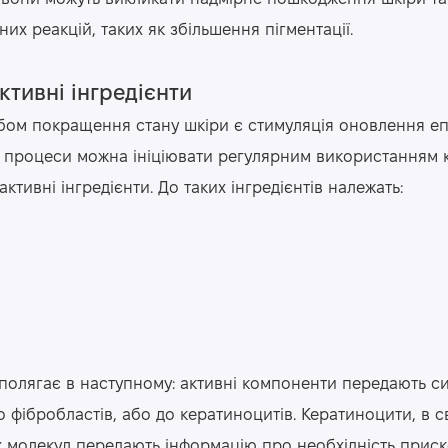
х реакцій, таких як збільшення пігментації.
ктивні інгредієнти
ом покращення стану шкіри є стимуляція оновлення епі
 процеси можна ініціювати регулярним використанням 
активні інгредієнти. До таких інгредієнтів належать:
полягає в наступному: активні компоненти передають с
 фібробластів, або до кератиноцитів. Кератиноцити, в с
 молекул передають інформацію про необхідність прис