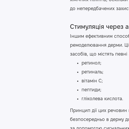
до непередбачених захисни
Стимуляція через а
Іншим ефективним способ
ремоделювання дерми. Ці
засобів, що містять певні 
ретинол;
ретиналь;
вітамін С;
пептиди;
гліколева кислота.
Принцип дії цих речовин 
безпосередньо в дерму до
за допомогою сигнальних