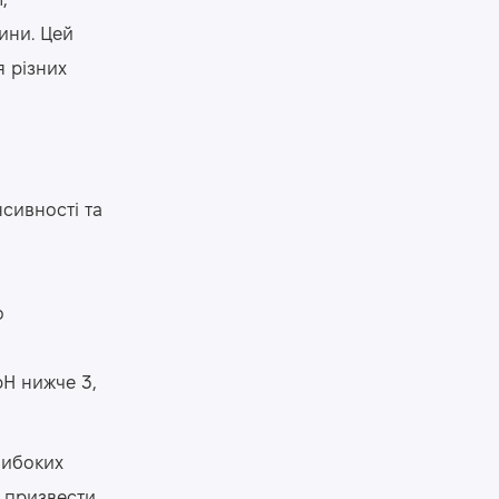
,
ини. Цей
я різних
нсивності та
о
pH нижче 3,
либоких
а призвести