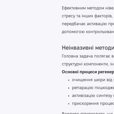
Ефективним методом ніве
стресу та інших факторів,
передбачає активацію проц
допомогою контрольованог
Неінвазивні методи
Головна задача полягає в
структурні компоненти, і
Основні процеси регенера
очищення шкіри від 
репарацію пошкоджен
активізацію синтезу 
прискорення процес