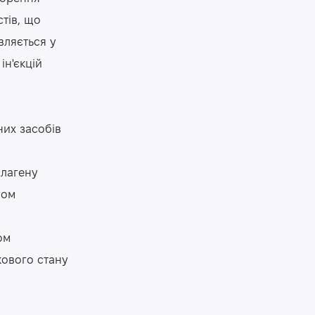
стів, що
вляється у
ін'єкцій
них засобів
олагену
гом
ом
кового стану