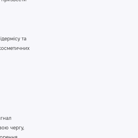
дермісу та
косметичних
игнал
вою чергу,
корення