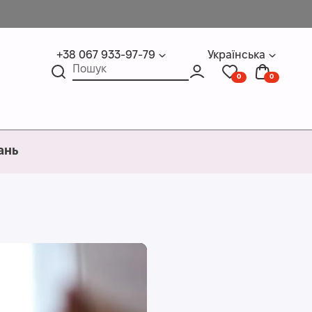
+38 067 933-97-79
Українська
0
0
ань