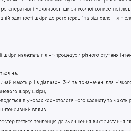
 будь-яке пошкодження має бути строго контрольованим
 регенеративні можливості шкіри кожної конкретної люд
ній здатності шкіри до регенерації та відновлення післ
ції шкіри належать пілінг-процедури різного ступеня інте
ться на:
вичай мають pH в діапазоні 3-4 та призначені для м'яког
хневого шару шкіри;
водяться в умовах косметологічного кабінету та мають 
 інтенсивний вплив.
спостерігається тенденція до зменшення використання г
ьки вони можуть викликати надмірне пошкодження шкіри т