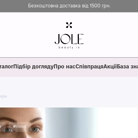
Безкоштовна доставка від 1500 грн.
талог
Підбір догляду
Про нас
Співпраця
Акції
База зн
кіри
и
#пілінг