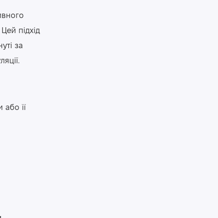
ивного
 Цей підхід
уті за
яції.
 або її