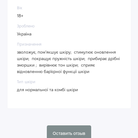
Вік
18+
Зроблено
Україна
Призначення
зволожує, пом’якшує шкіру; стимулює оновлення
шкіри; покращує пружність шкіри; прибирає дрібні
зморшки ; вирівнює тон шкіри; сприяє
відновленню бар’єрної функції шкіри
Тип шкіри
для нормальної та комбі шкіри
Оставить отзыв