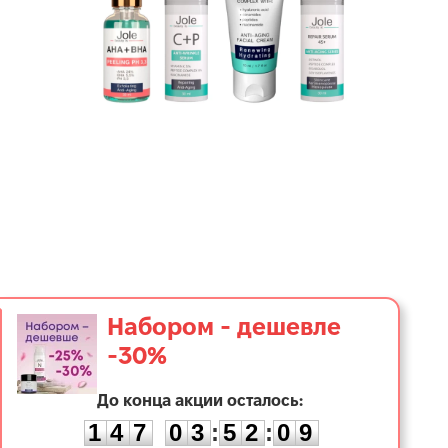
Набором - дешевле
-30%
1
До конца акции осталось:
4
7
0
3
5
2
0
8
1
4
7
0
3
:
5
2
:
0
8