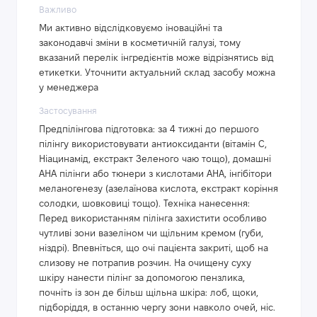
Важливо
Ми активно відслідковуємо іноваційні та
законодавчі зміни в косметичній галузі, тому
вказаний перелік інгредієнтів може відрізнятись від
етикетки. Уточнити актуальний склад засобу можна
у менеджера
Застосування
Предпілінгова підготовка: за 4 тижні до першого
пілінгу використовувати антиоксиданти (вітамін С,
Ніацинамід, екстракт Зеленого чаю тощо), домашні
АНА пілінги або тюнери з кислотами АНА, інгібітори
меланогенезу (азелаїнова кислота, екстракт коріння
солодки, шовковиці тощо). Техніка нанесення:
Перед використанням пілінга захистити особливо
чутливі зони вазеліном чи щільним кремом (губи,
ніздрі). Впевніться, що очі пацієнта закриті, щоб на
слизову не потрапив розчин. На очищену суху
шкіру нанести пілінг за допомогою пензлика,
почніть із зон де більш щільна шкіра: лоб, щоки,
підборіддя, в останню чергу зони навколо очей, ніс.