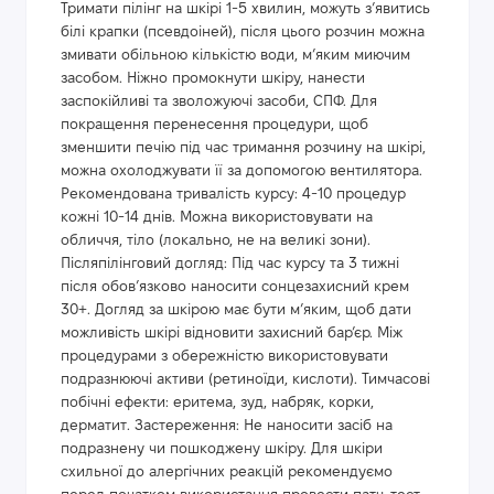
Тримати пілінг на шкірі 1-5 хвилин, можуть з’явитись
білі крапки (псевдоіней), після цього розчин можна
змивати обільною кількістю води, м’яким миючим
засобом. Ніжно промокнути шкіру, нанести
заспокійливі та зволожуючі засоби, СПФ. Для
покращення перенесення процедури, щоб
зменшити печію під час тримання розчину на шкірі,
можна охолоджувати її за допомогою вентилятора.
Рекомендована тривалість курсу: 4-10 процедур
кожні 10-14 днів. Можна використовувати на
обличчя, тіло (локально, не на великі зони).
Післяпілінговий догляд: Під час курсу та 3 тижні
після обов’язково наносити сонцезахисний крем
30+. Догляд за шкірою має бути м’яким, щоб дати
можливість шкірі відновити захисний бар’єр. Між
процедурами з обережністю використовувати
подразнюючі активи (ретиноїди, кислоти). Тимчасові
побічні ефекти: еритема, зуд, набряк, корки,
дерматит. Застереження: Не наносити засіб на
подразнену чи пошкоджену шкіру. Для шкіри
схильної до алергічних реакцій рекомендуємо