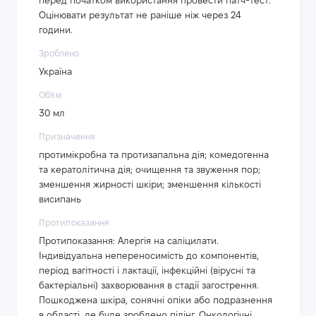
перед початком використання провести патч-тест.
Оцінювати результат не раніше ніж через 24
години.
Зроблено
Україна
Об'єм
30 мл
Призначення
протимікробна та протизапальна дія; комедогенна
та кератолітична дія; очищення та звуження пор;
зменшення жирності шкіри; зменшення кількості
висипань
Протипоказання
Протипоказання: Алергія на саліцилати.
Індивідуальна непереносимість до компонентів,
період вагітності і лактації, інфекційні (вірусні та
бактеріальні) захворювання в стадії загострення.
Пошкоджена шкіра, сонячні опіки або подразнення
в області, де буде зроблено пілінг. Онкологічні