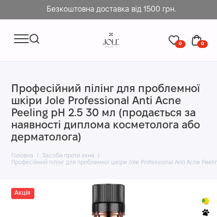
Безкоштовна доставка від 1500 грн.
0
0
Професійний пілінг для проблемної
шкіри Jole Professional Anti Acne
Peeling рН 2.5 30 мл (продається за
наявності диплома косметолога або
дерматолога)
Головна
Засоби проти акне
Професійний пілінг для проблемної шкіри Jole Professional Anti Acne Pee
Акція