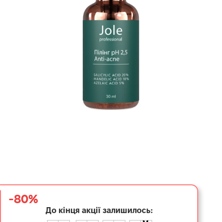
-80%
До кінця акції залишилось:
5
3
0
3
0
9
0
8