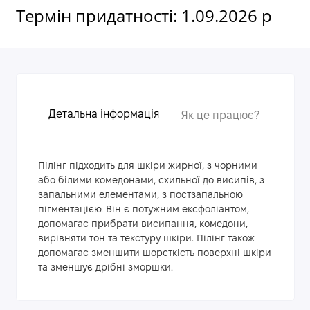
Термін придатності: 1.09.2026 р
Детальна інформація
Як це працює?
Голов
Пілінг підходить для шкіри жирної, з чорними
або білими комедонами, схильної до висипів, з
запальними елементами, з постзапальною
пігментацією. Він є потужним ексфоліантом,
допомагає прибрати висипання, комедони,
вирівняти тон та текстуру шкіри. Пілінг також
допомагає зменшити шорсткість поверхні шкіри
та зменшує дрібні зморшки.