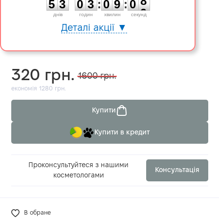
5
3
0
3
:
0
9
:
0
8
днiв
годин
хвилин
секунд
Деталі акції ▼
320 грн.
1600 грн.
економія 1280 грн.
Купити
Купити в кредит
Проконсультуйтеся з нашими
Консультація
косметологами
В обране