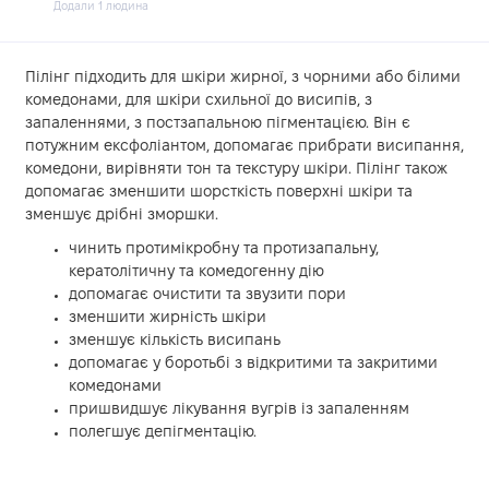
Додали 1 людина
Пілінг підходить для шкіри жирної, з чорними або білими
комедонами, для шкіри схильної до висипів, з
запаленнями, з постзапальною пігментацією. Він є
потужним ексфоліантом, допомагає прибрати висипання,
комедони, вирівняти тон та текстуру шкіри. Пілінг також
допомагає зменшити шорсткість поверхні шкіри та
зменшує дрібні зморшки.
чинить протимікробну та протизапальну,
кератолітичну та комедогенну дію
допомагає очистити та звузити пори
зменшити жирність шкіри
зменшує кількість висипань
допомагає у боротьбі з відкритими та закритими
комедонами
пришвидшує лікування вугрів із запаленням
полегшує депігментацію.