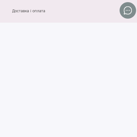
Доставка і оплата
Контакти
Договір оферти
Згода на обробку персональних даних
Блог
Популярні категорії
Для обличчя
Засоби для проблемної шкіри
Професійна косметика для обличчя