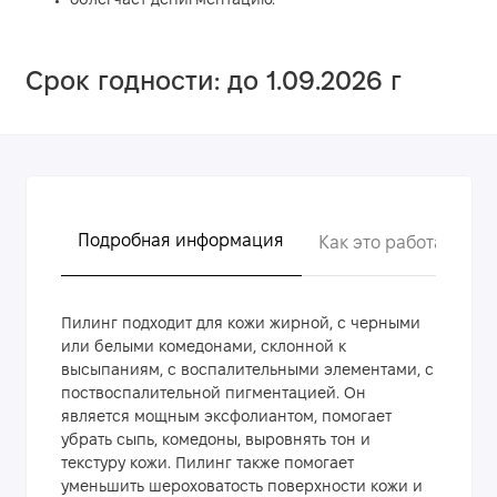
облегчает депигментацию.
Срок годности: до 1.09.2026 г
Подробная информация
Как это работает?
Пилинг подходит для кожи жирной, с черными
или белыми комедонами, склонной к
высыпаниям, с воспалительными элементами, с
поствоспалительной пигментацией. Он
является мощным эксфолиантом, помогает
убрать сыпь, комедоны, выровнять тон и
текстуру кожи. Пилинг также помогает
уменьшить шероховатость поверхности кожи и