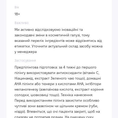
Вік
18+
Важливо
Ми активно відслідковуємо іноваційні та
законодавчі зміни в косметичній галузі, тому
вказаний перелік інгредієнтів може відрізнятись від
етикетки. Уточнити актуальний склад засобу можна
у менеджера
Застосування
Предпілінгова підготовка: за 4 тижні до першого
пілінгу використовувати антиоксиданти (вітамін С,
Ніацинамід, екстракт Зеленого чаю тощо), домашні
АНА пілінги або тюнери з кислотами АНА, інгібітори
меланогенезу (азелаїнова кислота, екстракт коріння
солодки, шовковиці тощо). Техніка нанесення:
Перед використанням пілінга захистити особливо
чутливі зони вазеліном чи щільним кремом (губи,
ніздрі). Впевніться, що очі пацієнта закриті, щоб на
слизову не потрапив розчин. На очищену суху