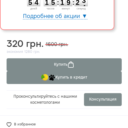
5
4
1
5
:
1
9
:
2
3
дней
часов
минут
секунд
Подробнее об акции ▼
320 грн.
1600 грн.
экономия 1280 грн.
Купить
Купить в кредит
Проконсультируйтесь с нашими
Консультация
косметологами
В избранное