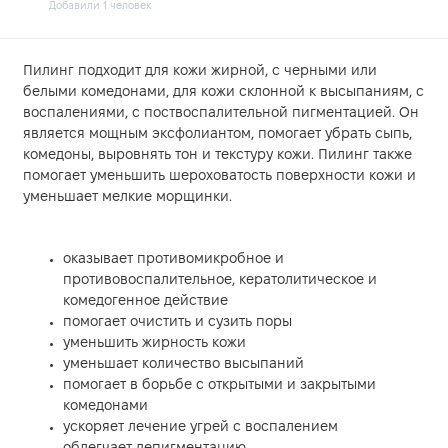
Добавили 1 человек
Пилинг подходит для кожи жирной, с черными или
белыми комедонами, для кожи склонной к высыпаниям, с
воспалениями, с поствоспалительной пигментацией. Он
является мощным эксфолиантом, помогает убрать сыпь,
комедоны, выровнять тон и текстуру кожи. Пилинг также
помогает уменьшить шероховатость поверхности кожи и
уменьшает мелкие морщинки.
оказывает противомикробное и
противовоспалительное, кератолитическое и
комедогенное действие
помогает очистить и сузить поры
уменьшить жирность кожи
уменьшает количество высыпаний
помогает в борьбе с открытыми и закрытыми
комедонами
ускоряет лечение угрей с воспалением