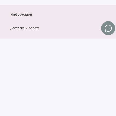
Информация
Доставка и оплата
Контакты
Договор оферты
СОГЛАСИЕ НА ОБРАБОТКУ ПЕРСОНАЛЬНЫХ ДАННЫХ
Блог
Популярные категории
Средства для лица