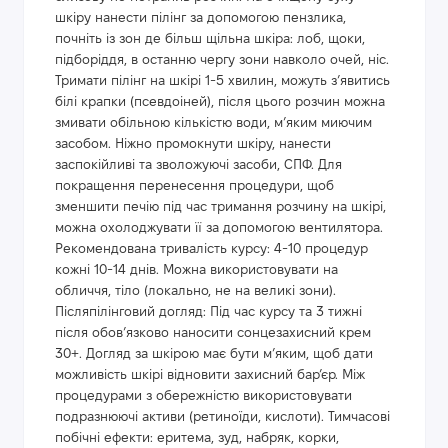
шкіру нанести пілінг за допомогою пензлика,
почніть із зон де більш щільна шкіра: лоб, щоки,
підборіддя, в останню чергу зони навколо очей, ніс.
Тримати пілінг на шкірі 1-5 хвилин, можуть з’явитись
білі крапки (псевдоіней), після цього розчин можна
змивати обільною кількістю води, м’яким миючим
засобом. Ніжно промокнути шкіру, нанести
заспокійливі та зволожуючі засоби, СПФ. Для
покращення перенесення процедури, щоб
зменшити печію під час тримання розчину на шкірі,
можна охолоджувати її за допомогою вентилятора.
Рекомендована тривалість курсу: 4-10 процедур
кожні 10-14 днів. Можна використовувати на
обличчя, тіло (локально, не на великі зони).
Післяпілінговий догляд: Під час курсу та 3 тижні
після обов’язково наносити сонцезахисний крем
30+. Догляд за шкірою має бути м’яким, щоб дати
можливість шкірі відновити захисний бар’єр. Між
процедурами з обережністю використовувати
подразнюючі активи (ретиноїди, кислоти). Тимчасові
побічні ефекти: еритема, зуд, набряк, корки,