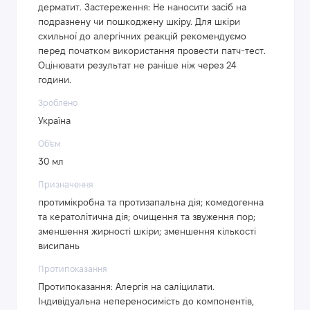
дерматит. Застереження: Не наносити засіб на
подразнену чи пошкоджену шкіру. Для шкіри
схильної до алергічних реакцій рекомендуємо
перед початком використання провести патч-тест.
Оцінювати результат не раніше ніж через 24
години.
Зроблено
Україна
Об'єм
30 мл
Призначення
протимікробна та протизапальна дія; комедогенна
та кератолітична дія; очищення та звуження пор;
зменшення жирності шкіри; зменшення кількості
висипань
Протипоказання
Протипоказання: Алергія на саліцилати.
Індивідуальна непереносимість до компонентів,