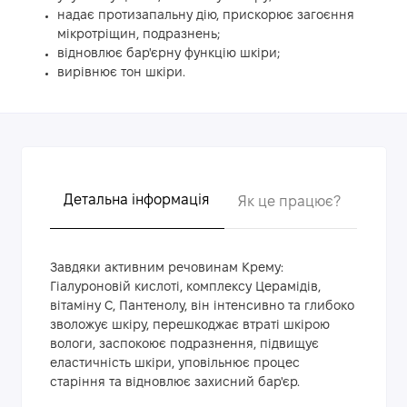
надає протизапальну дію, прискорює загоєння
мікротріщин, подразнень;
відновлює бар'єрну функцію шкіри;
вирівнює тон шкіри.
Детальна інформація
Як це працює?
Голов
Завдяки активним речовинам Крему:
Гіалуроновій кислоті, комплексу Церамідів,
вітаміну С, Пантенолу, він інтенсивно та глибоко
зволожує шкіру, перешкоджає втраті шкірою
вологи, заспокоює подразнення, підвищує
еластичність шкіри, уповільнює процес
старіння та відновлює захисний бар'єр.