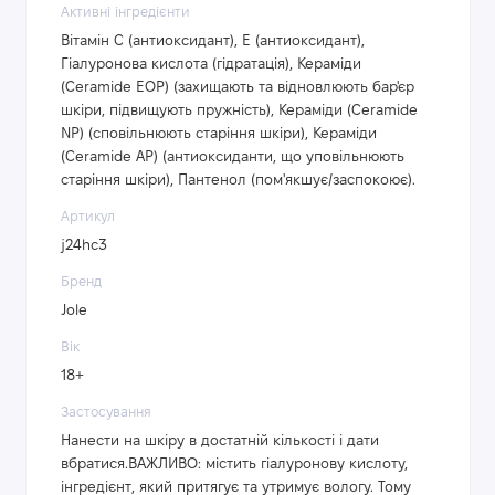
Активні інгредієнти
Вітамін С (антиоксидант), Е (антиоксидант),
Гіалуронова кислота (гідратація), Кераміди
(Ceramide EOP) (захищають та відновлюють бар'єр
шкіри, підвищують пружність), Кераміди (Ceramide
NP) (сповільнюють старіння шкіри), Кераміди
(Ceramide AP) (антиоксиданти, що уповільнюють
старіння шкіри), Пантенол (пом'якшує/заспокоює).
Артикул
j24hc3
Бренд
Jole
Вік
18+
Застосування
Нанести на шкіру в достатній кількості і дати
вбратися.ВАЖЛИВО: містить гіалуронову кислоту,
інгредієнт, який притягує та утримує вологу. Тому