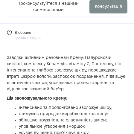
Проконсультуйтеся з нашими
Консультація
косметологами
В обране
Додали 2 людини
Завдяки активним речовинам Крему: Гіалуроновій
кислоті, комплексу Керамідів, вітаміну С, Пантенолу, він
інтенсивно та глибоко зволожує шкіру, перешкоджає
втраті шкірою вологи, заспокоює подразнення, підвищує
еластичність шкіри, уповільнює процес старіння та
відновлює захисний бар'єр.
Дія зволожувального крему:
інтенсивно та пролонговано зволожує шкіру;
стимулює природне вироблення колагену;
збільшує пружність та еластичність шкіри;
уповільнює утворення зморшок;
усуває лущення, пом'якшує шкіру;