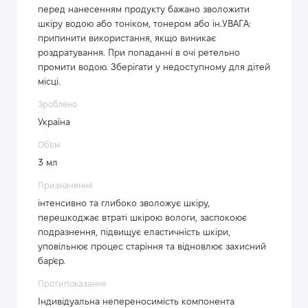
перед нанесенням продукту бажано зволожити
шкіру водою або тоніком, тонером або ін.УВАГА:
припинити використання, якщо виникає
роздратування. При попаданні в очі ретельно
промити водою. Зберігати у недоступному для дітей
місці.
Зроблено
Україна
Об'єм
3 мл
Призначення
інтенсивно та глибоко зволожує шкіру,
перешкоджає втраті шкірою вологи, заспокоює
подразнення, підвищує еластичність шкіри,
уповільнює процес старіння та відновлює захисний
бар'єр.
Протипоказання
Індивідуальна непереносимість компонента