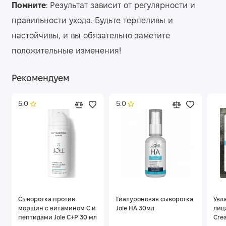
Помните
: Результат зависит от регулярности и
правильности ухода. Будьте терпеливы и
настойчивы, и вы обязательно заметите
положительные изменения!
Рекомендуем
5.0
5.0
Сыворотка против
Гиалуроновая сыворотка
Увл
морщин с витамином C и
Jole HA 30мл
лица
пептидами Jole C+P 30 мл
Cre