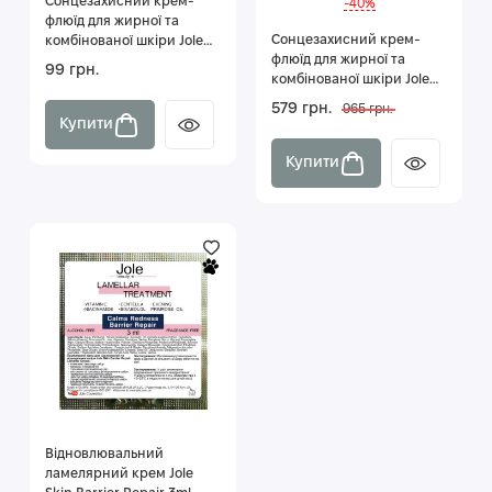
Сонцезахисний крем-
-40%
флюїд для жирної та
Сонцезахисний крем-
комбінованої шкіри Jole
флюїд для жирної та
SPF 30 3 мл
99 грн.
комбінованої шкіри Jole
SPF 30 50 мл
579 грн.
965 грн.
Купити
Купити
Відновлювальний
ламелярний крем Jole