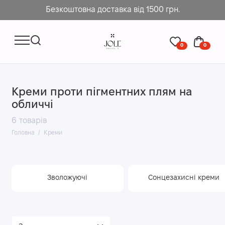
Безкоштовна доставка від 1500 грн.
0
0
Креми проти пігментних плям на
обличчі
6 товарів
Головна
Креми
Зволожуючі
Сонцезахисні креми