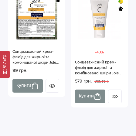
Сонцезахисний крем-
-40%
Фільтр
флюїд для жирної та
Сонцезахисний крем-
комбінованої шкіри Jole
флюїд для жирної та
SPF 30 3 мл
99 грн.
комбінованої шкіри Jole
SPF 30 50 мл
579 грн.
965 грн.
Купити
Купити