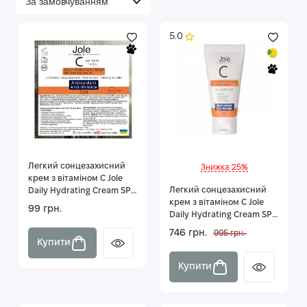
5.0
Легкий сонцезахисний
Знижка 25%
крем з вітаміном С Jole
Легкий сонцезахисний
Daily Hydrating Cream SPF
крем з вітаміном С Jole
UVB 50 UVA 25 3 мл
99 грн.
Daily Hydrating Cream SPF
UVB 50 UVA 25 50г
746 грн.
995 грн.
Купити
Купити