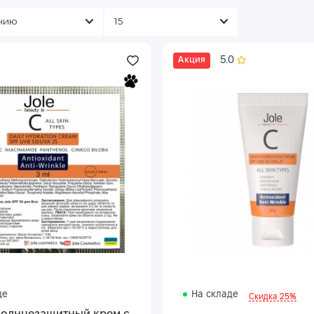
5.0
Акция
де
На складе
Скидка 25%