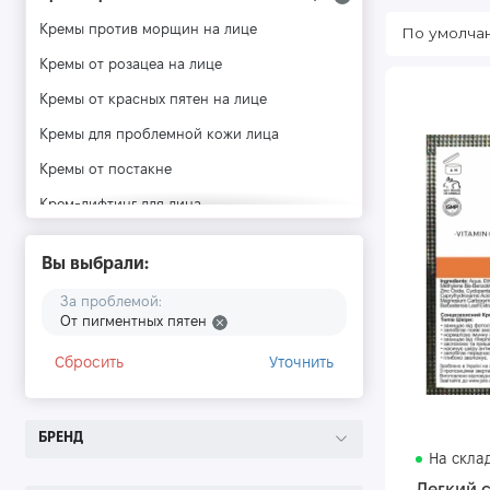
Кремы против морщин на лице
Кремы от розацеа на лице
Кремы от красных пятен на лице
Кремы для проблемной кожи лица
Кремы от постакне
Крем-лифтинг для лица
Восстанавливающие кремы для лица
Вы выбрали:
Кремы для выравнивания тона лица
За проблемой:
Увлажняющие кремы для лица
От пигментных пятен
Успокаивающие кремы для лица
Сбросить
Уточнить
Регенерирующий крем для лица
Кремы от веснушек
БРЕНД
Антивозрастные кремы для лица
На скла
Ночные кремы для лица