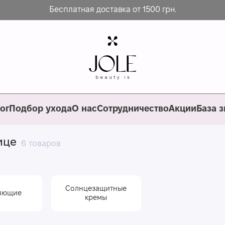
Бесплатная доставка от 1500 грн.
ог
Подбор ухода
О нас
Сотрудничество
Акции
База 
ице
6 товаров
Солнцезащитные
яющие
кремы