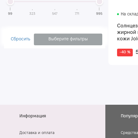
Кремы для лица с керамидами
99
323
547
771
995
На скла
Кремы для лица с центеллой
Кремы для лица с гиалуроновой кислотой
Солнцез
жирной 
Кремы для лица с витамином С
кожи Jol
Сбросить
Выберите фильтры
Кремы для нормальной кожи лица
-40 %
Кремы для жирной кожи лица
Кремы для чувствительной кожи лица
Кремы для комбинированной кожи лица
Кремы для сухой кожи лица
Информация
Популяр
Доставка и оплата
Средства