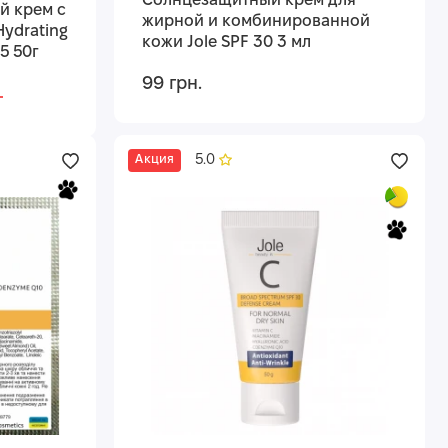
Солнцезащитный крем для
й крем с
жирной и комбинированной
Hydrating
кожи Jole SPF 30 3 мл
5 50г
99 грн.
.
5.0
Акция