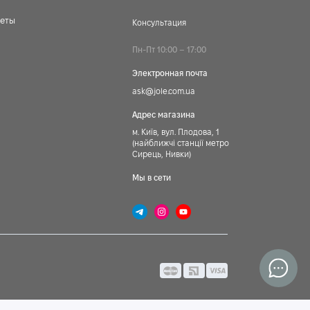
веты
Консультация
Пн-Пт 10:00 – 17:00
Электронная почта
ask@jole.com.ua
Адрес магазина
м. Київ, вул. Плодова, 1
(найближчі станції метро
Сирець, Нивки)
Мы в сети