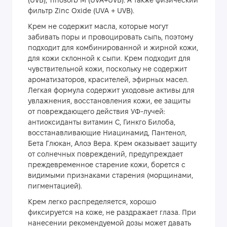
(UVB), Tinosorb M (UVA+UVB). А также физический
фильтр Zinс Oxide (UVA + UVB).
Крем не содержит масла, которые могут
забивать поры и провоцировать сыпь, поэтому
подходит для комбинированной и жирной кожи,
для кожи склонной к сыпи. Крем подходит для
чувствительной кожи, поскольку не содержит
ароматизаторов, красителей, эфирных масел.
Легкая формула содержит уходовые активы для
увлажнения, восстановления кожи, ее защиты
от повреждающего действия УФ-лучей:
антиоксиданты витамин С, Гинкго Билоба,
восстанавливающие Ниацинамид, Пантенол,
Бета Глюкан, Алоэ Вера. Крем оказывает защиту
от солнечных повреждений, предупреждает
преждевременное старение кожи, борется с
видимыми признаками старения (морщинами,
пигментацией).
Крем легко распределяется, хорошо
фиксируется на коже, не раздражает глаза. При
нанесении рекомендуемой дозы может давать