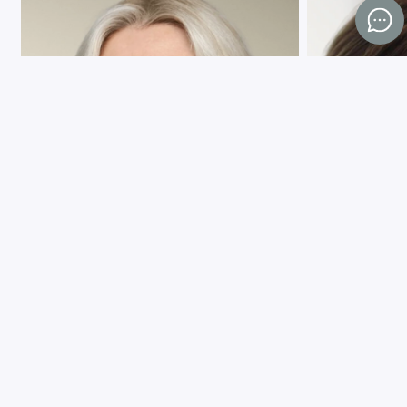
Как противодействовать
Как ухаживать 
преждевременному старению кожи
продлить ее мо