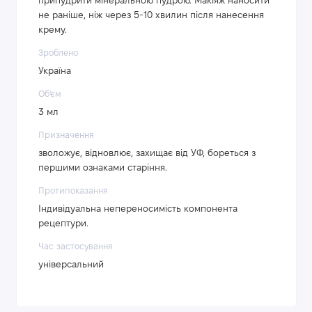
припудрити мінеральною пудрою. Макіяж наносити
не раніше, ніж через 5-10 хвилин після нанесення
крему.
Зроблено
Україна
Об'єм
3 мл
Призначення
зволожує, відновлює, захищає від УФ, бореться з
першими ознаками старіння.
Протипоказання
Індивідуальна непереносимість компонента
рецептури.
Час застосування
універсальний