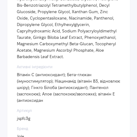
Bis-Benzotriazolyl Tetramethylbutylphenol, Decyl
Glucoside, Propylene Glycol, Xanthan Gum, Zinc
Oxide, Cyclopentasiloxane, Niacinamide, Panthenol,
Dipropylene Glycol, Ethylhexylglycerin,
Caprylhydroxamic Acid, Sodium Polyacryloyldimethyl
Taurate, Ginkgo Biloba Leaf Extract, Phenoxyethanol,
Magnesium Carboxymethyl Beta-Glucan, Tocopheryl
Acetate, Magnesium Ascorbyl Phosphate, Aloe
Barbadensis Leaf Extract.
Активні інгредієнти
Вітамін С (антиоксидант); Бета-глюкан
(імуностимулятор); Ніацинамід (вітамін B3, відновлює
шкіру); Гінкго Білоба (антиоксидант); Пантенол
(заспокоює); Алое (заспокоює/зволожкє); вітамін Е
(антиоксидан
Артикул
jspfc3g
Бренд
Jole