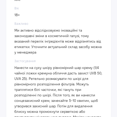
Вік
18+
Важливо
Ми активно відслідковуємо іноваційні та
законодавчі зміни в косметичній галузі, тому
вказаний перелік інгредієнтів може відрізнятись від
етикетки. Уточнити актуальний склад засобу можна
у менеджера
Застосування
Нанести на суху шкіру рівномірний шар крему (1/4
чайної ложки кремуна обличчя дасть захист UVB 50,
UVA 25). Ретельно розмасувати по шкірі для
рівномірного розподілення фільтрів. Можуть
траплятися білі часточки, які тануть при
розподіленні по шкірі. Після того, як ви нанесли
сонцезахисний крем, зачекайте 5-10 хвилин, щоб
утворився захисний шар. Потім для видалення
блиску можна промокнути серветкою або