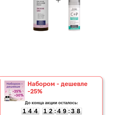
Набором - дешевле
-25%
1
До конца акции осталось:
4
4
1
2
4
9
3
7
1
4
4
1
2
:
4
9
:
3
8