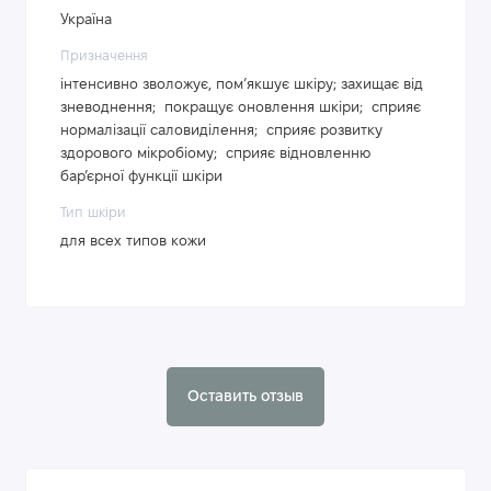
Україна
Призначення
інтенсивно зволожує, пом’якшує шкіру; захищає від
зневоднення; покращує оновлення шкіри; сприяє
нормалізації саловиділення; сприяє розвитку
здорового мікробіому; сприяє відновленню
бар’єрної функції шкіри
Тип шкіри
для всех типов кожи
Оставить отзыв