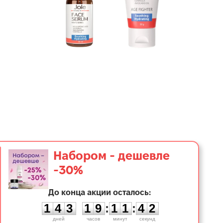
Набором - дешевле
-30%
1
До конца акции осталось:
4
3
1
9
1
1
4
1
1
4
3
1
9
:
1
1
:
4
2
дней
часов
минут
секунд