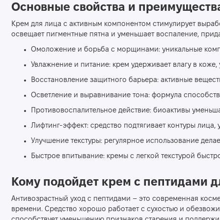
Основные свойства и преимуществ
Крем для лица с активным компонентом стимулирует вырабо
освещает пигментные пятна и уменьшает воспаление, прид
Омоложение и борьба с морщинами: уникальные компо
Увлажнение и питание: крем удерживает влагу в коже, 
Восстановление защитного барьера: активные веществ
Осветление и выравнивание тона: формула способст
Противовоспалительное действие: биоактивы уменьша
Лифтинг-эффект: средство подтягивает контуры лица, 
Улучшение текстуры: регулярное использование делае
Быстрое впитывание: кремы с легкой текстурой быстр
Кому подойдет крем с пептидами д
Антивозрастный уход с пептидами – это современная космет
времени. Средство хорошо работает с сухостью и обезвожи
способствует уменьшению признаков старения и поддержив