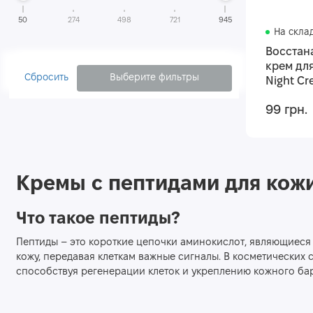
Кремы для лица с керамидами
50
274
498
721
945
На скла
Кремы для лица с центеллой
Восстан
Кремы для лица с гиалуроновой кислотой
крем для
Сбросить
Кремы для лица с витамином С
Выберите фильтры
Night Cr
Кремы для нормальной кожи лица
99 грн.
Кремы для жирной кожи лица
Кремы для чувствительной кожи лица
Кремы для комбинированной кожи лица
Кремы с пептидами для кож
Кремы для сухой кожи лица
Что такое пептиды?
Пептиды – это короткие цепочки аминокислот, являющиеся 
кожу, передавая клеткам важные сигналы. В косметических 
способствуя регенерации клеток и укреплению кожного ба