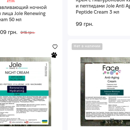
Крем с гиалуроновой к
уход
и пептидами Jole Anti A
авливающий ночной
Peptide Cream 3 мл
 лица Jole Renewing
eam 50 мл
99 грн.
709 грн.
945 грн.
Нет в наличии