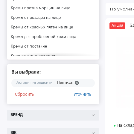
Кремы против морщин на лице
Кремы от розацеа на лице
5.
Акция
Кремы от красных пятен на лице
Кремы для проблемной кожи лица
Кремы от постакне
Крем-лифтинг для лица
Восстанавливающие кремы для лица
Вы выбрали:
Кремы для выравнивания тона лица
Активні інгредієнти:
Пептиды
Увлажняющие кремы для лица
Успокаивающие кремы для лица
Сбросить
Уточнить
Регенерирующий крем для лица
Кремы от веснушек
БРЕНД
Антивозрастные кремы для лица
На скла
Ночные кремы для лица
ВІК