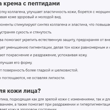
а крема с пептидами
тку коллагена, улучшает эластичность кожи, борется с морщин
авая коже здоровый и молодой вид.
ненты стимулируют синтез коллагена и эластина, что повышае
устраняя сухость и стянутость.
а помогают укрепить естественную защиту, предохраняя от вн
вует уменьшению пигментации, делая тон кожи равномерным и
ют покраснение и раздражение, успокаивая кожу.
улучшая его форму.
т поверхность более гладкой и шелковистой.
о поглощаются, не оставляя липкости.
ля кожи лица?
ика, подходящая как для зрелой кожи с изменениями, так и для
ванием, а также помогает при раздражении и гиперпигментаци
ает кожу в здоровом состоянии.