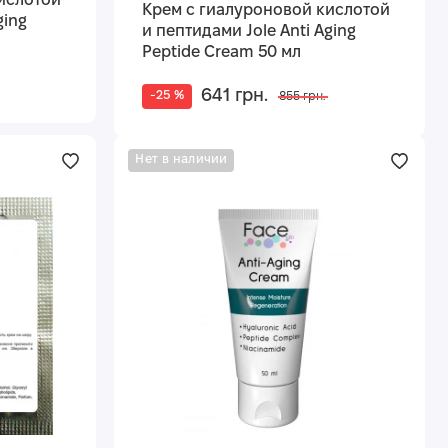
ислотой
Крем с гиалуроновой кислотой
ging
и пептидами Jole Anti Aging
Peptide Cream 50 мл
641 грн.
-25 %
855 грн.
Нет в наличии