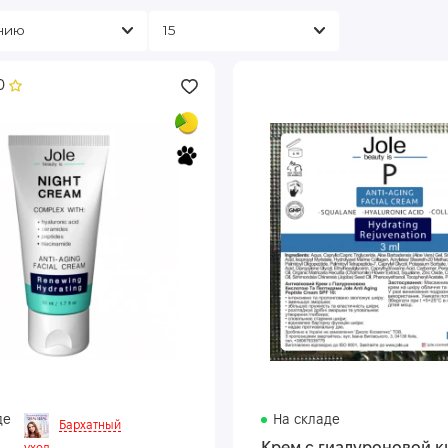
0
де
На складе
Бархатный