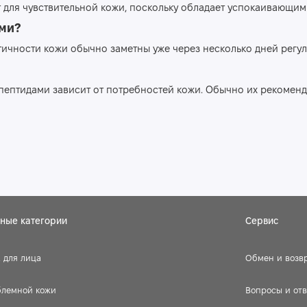
 для чувствительной кожи, поскольку обладает успокаивающим
ами?
стичности кожи обычно заметны уже через несколько дней регу
ептидами зависит от потребностей кожи. Обычно их рекомендую
ные категории
Сервис
 для лица
Обмен и возв
блемной кожи
Вопросы и от