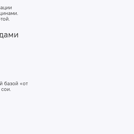
рации
щинами.
той.
идами
й базой «от
 сои.