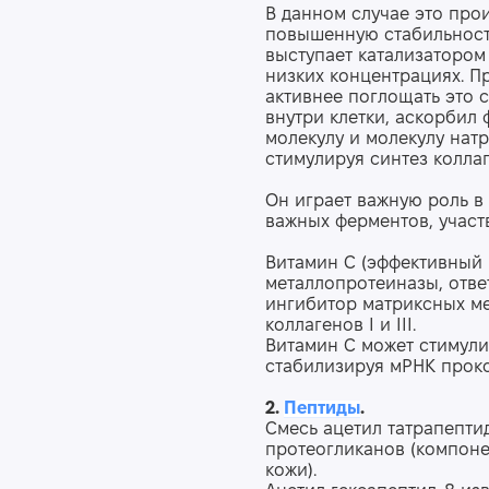
В данном случае это про
повышенную стабильность
выступает катализатором
низких концентрациях. П
активнее поглощать это 
внутри клетки, аскорбил
молекулу и молекулу натр
стимулируя синтез коллаг
Он играет важную роль в
важных ферментов, участ
Витамин C (эффективный 
металлопротеиназы, отве
ингибитор матриксных ме
коллагенов I и III.
Витамин С может стимули
стабилизируя мРНК прок
2.
Пептиды
.
Смесь ацетил татрапептид
протеогликанов (компоне
кожи).