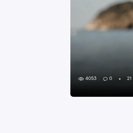
4053
0
21