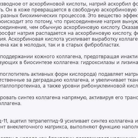
изводное от аскорбиновой кислоты, натрий аскорбил фо
. Он в коже превращается в свободную аскорбиновую 
 разных биохимических процессов. Это вещество эффек
роисходит это потому, что присоединение натрия вынуж
соединение, чем обычную аскорбиновую кислоту. Оказа
 фосфат натрия распадается на аскорбиновую кислоту, 
ия. Аскорбиновая кислота усиливает выработку коллаге
ена как в молодых, так и в старых фибробластах.
 поддержании кожного коллагена, предотвращая инакти
вующих в биосинтезе коллагена: гидроксилазы и лизина
поглотитель активных форм кислорода) подавляет матр
тственные за деградацию коллагена, и увеличивает тка
таллопротеиназ, а также уровни рибонуклеиновой кисл
ровать синтез коллагена напрямую, активируя его тра
оллагена.
-11, ацетил тетрапептид-9 усиливает синтез коллагена и
нт внеклеточного матрикса, выполняют функцию напол