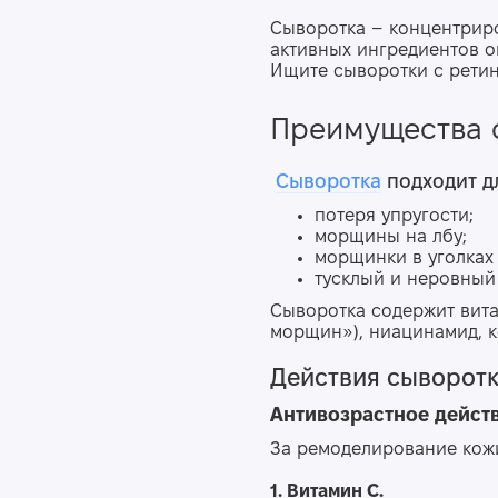
Сыворотка – концентрир
активных ингредиентов о
Ищите сыворотки с ретин
Преимущества 
Сыворотка
подходит д
потеря упругости
;
морщины на лбу
;
морщинки в уголках
тусклый и неровный 
Сыворотка содержит вита
морщин»), ниацинамид, к
Действия cыворотк
Антивозрастное дейст
За ремоделирование кожи
1. Витамин C.