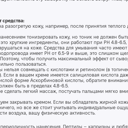
 средства:
на разогретую кожу, например
,
после
принятия
теплого 
нанесением тонизировать кожу
, но
тоник не должен быт
это хрупкие ингредиенты, они работают при РН 4.8-6.5,
рушаться на коже. Средства для умывания часто имеют
водопровода имеет РН от 6.5-9 и выше,
это
слишком ще
 Поэтому
,
чтобы получить максимальный эффект от сыво
ильно пользоваться.
ы нельзя совмещать с кислотами и ретинолом (в топич
. Если в вашем креме имеется салициловая кислота да
 кислой форме Аскорбиновой кислоты, обратите внимани
олжен быть в пределах 4.8-6.5.
 сделать легкий массаж, постучать пальцами мягко вм
уем закрывать кремом. Если вы обладатель жирной кожи
ничего, но все же стоит учитывать индивидуальные ощу
ти воздуха, вашу физическую активность.
: периодичность нанесения. Пептиды – капризны и любя