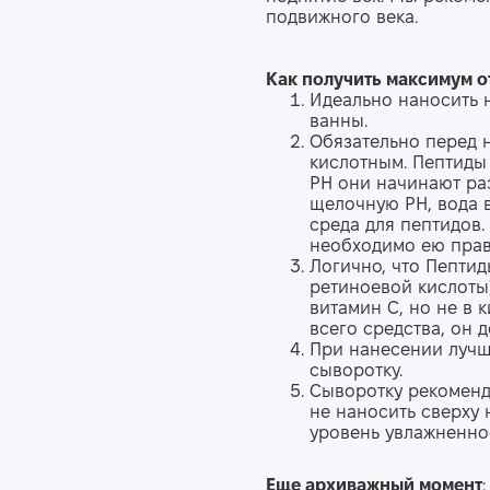
подвижного века.
Как получить максимум от
Идеально наносить 
ванны.
Обязательно перед 
кислотным. Пептиды 
РН они начинают раз
щелочную РН, вода 
среда для пептидов.
необходимо ею прав
Логично, что Пептид
ретиноевой кислоты)
витамин С, но не в
всего средства, он д
При нанесении лучше
сыворотку.
Сыворотку рекоменд
не наносить сверху 
уровень увлажненнос
Еще архиважный момент