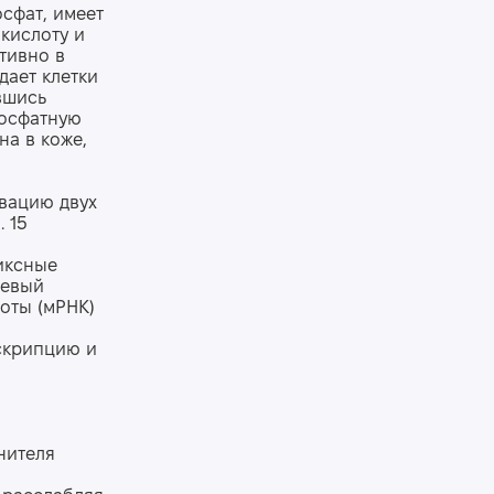
сфат, имеет
кислоту и
тивно в
дает клетки
вшись
фосфатную
на в коже,
вацию двух
. 15
иксные
невый
оты (мРНК)
нскрипцию и
нителя