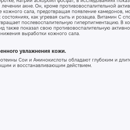
ротке, натрий аскорбил фосфат, в исследованиях пока
 лечении акне. Он, кроме противовоспалительной актив
 кожного сала, предотвращая появление камедонов, м
 состояниях, как угревая сыпь и розацеа. Витамин С сп
твращает послевоспалительную гиперпигментацию. В хо
д также показал свою противовоспалительную активно
нижения выработки кожного сала.
венно
го
увлажн
ения
кож
и.
ротеины Сои и Аминокислоты обладают глубоким и дли
ющим и восстанавливающим действием.