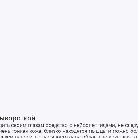
сывороткой
дить своим глазам средство с нейропептидами, не след
очень тонкая кожа, близко находятся мышцы и можно ос
дуем наносить эту сыворотку на область вокруг глаз, к