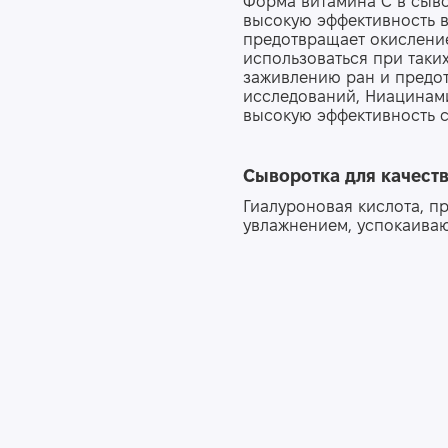
Форма витамина С в сыво
высокую эффективность в
предотвращает окисление
использоваться при таких
заживлению ран и предо
исследований, Ниацинами
высокую эффективность с
Сыворотка
для
качест
Гиалуроновая кислота, п
увлажнением, успокаива