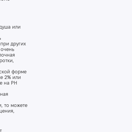
душа или
ь
 при других
 очень
лочная
ротки,
еской форме
же 2% или
е на РН
иная
, то можете
щения,
т