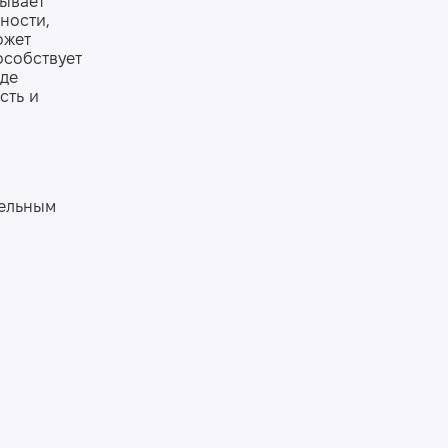
зывает
ности,
ожет
особствует
де
сть и
тельным