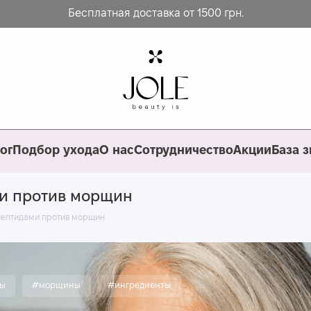
Бесплатная доставка от 1500 грн.
ог
Подбор ухода
О нас
Сотрудничество
Акции
База 
ми против морщин
Пептидами против морщин
ы
#морщины
#ингредиенты