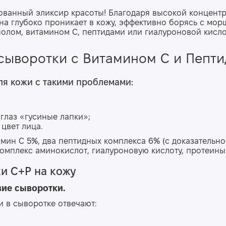
ованный эликсир красоты! Благодаря высокой концент
на глубоко проникает в кожу, эффективно борясь с мор
олом, витамином C, пептидами или гиалуроновой кисло
сыворотки с Витамином С и Пепт
ля кожи
с такими проблемами:
 глаз «гусиные
лап
ки»
;
цвет лица.
мин С 5%, два пептидных комплекса 6% (с доказательно
омплекс аминокислот, гиалуроновую кислоту, протеины
и С+Р на кожу
вие сыворотки.
 в сыворотке отвечают: