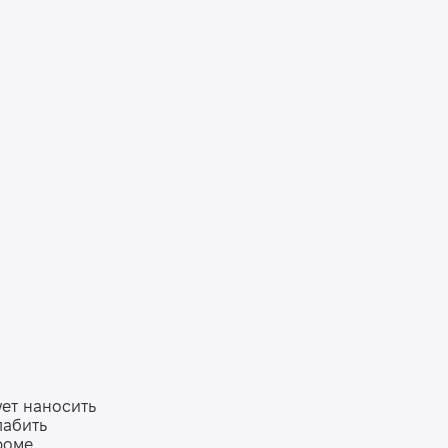
ует наносить
лабить
роме