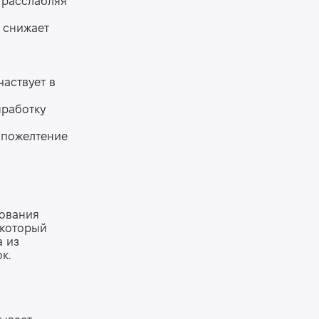
 расслабляя
 снижает
частвует в
ыработку
 пожелтение
зования
 который
а из
к.