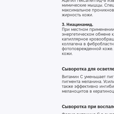
Ацетил гексапептид-8 из
мимические мышцы. Спец
максимальное проникнове
жирность кожи.
3. Ниацинамид.
При местном применении 
энергетическом обмене к
капиллярное кровообращ
коллагена в фибробластн
фотоповрежденной коже.
кожи.
Сыворотка
для
осве
тл
Витамин С уменьшает пи
пигмента меланина. Усил
также эффективно ингиби
меланоцитов в кератиноц
С
ыворотка при воспал