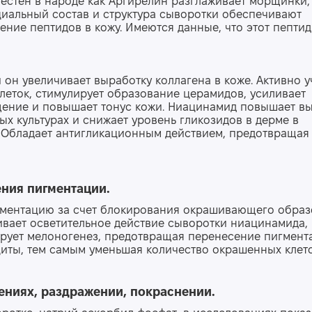
вестен в народе как Аргирелин разглаживает морщинки,
иальный состав и структура сыворотки обеспечивают
ние пептидов в кожу. Имеются данные, что этот пептид
он увеличивает выработку коллагена в коже. Активно у
леток, стимулирует образование церамидов, усиливает
ение и повышает тонус кожи. Ниацинамид повышает в
ых культурах и снижает уровень гликозидов в дерме в
 Обладает антигликационным действием, предотвращая
е
ни
я
пигментации.
гментацию за счет блокирования окрашивающего обра
ивает осветительное действие сыворотки ниацинамида,
рует мелоногенез, предотвращая перенесение пигмент
иты, тем самым уменьшая количество окрашенных клето
ениях, раздражении, покраснении.