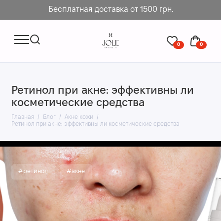
Бесплатная доставка от 1500 грн.
0
0
Ретинол при акне: эффективны ли
косметические средства
Главная
Блог
Акне кожи
Ретинол при акне: эффективны ли косметические средства
#ретинол
#акне