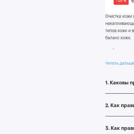
-25 %
Очистка кожи 
накапливающие
типов кожи и 
баланс кожи.
Глубокое очищ
токсины и заг
Читать дальш
Использование
точек.
1. Каковы 
Средства для 
удаляют загря
улучшить микр
2. Как пра
Мы предлагаем
очистку и уход
3. Как пра