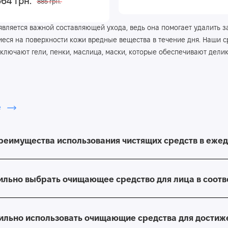
664 грн.
885 грн.
является важной составляющей ухода, ведь она помогает удалить з
ся на поверхности кожи вредные вещества в течение дня. Наши с
включают гели, пенки, маслица, маски, которые обеспечивают дели
ение кожи лица является одним из главных преимуществ наших пр
рязнения, что способствует улучшению текстуры кожи, сужению по
е
 средств для глубокой очистки помогает поддерживать кожу в иде
преимущества использования чистящих средств в еже
очищения кожи включают продукты, подходящие для всех типов кож
знение, не нарушая естественного гидролипидного баланса кожи.
оциркуляцию, способствуя здоровому цвету лица и общему улучше
вильно выбрать очищающее средство для лица в соотв
 только высококачественные продукты, которые помогут вам подде
, что способствует ее здоровью и красоте.
вильно использовать очищающие средства для достиж