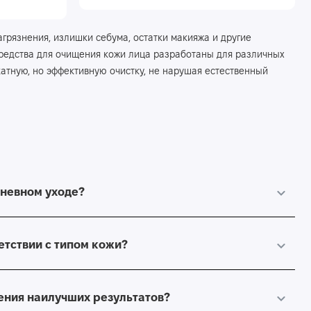
агрязнения, излишки себума, остатки макияжа и другие
редства для очищения кожи лица разработаны для различных
катную, но эффективную очистку, не нарушая естественный
одуктов. Мы предлагаем проникающие в поры средства, удаляя
р и уменьшению риска возникновения воспалений и комедонов.
альном состоянии, предотвращая появление акне и черных
дневном уходе?
и, включая чувствительную и склонную к акне. Они бережно
 Регулярное использование очищающих средств помогает
нию состояния кожи.
етствии с типом кожи?
рживать кожу в отличном состоянии, обеспечивая глубокую
ения наилучших результатов?