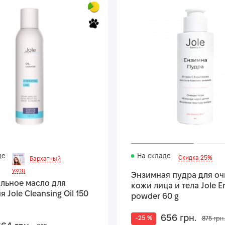
де
На складе
Скидка 25%
Бархатный
уход
Энзимная пудра для о
льное масло для
кожи лица и тела Jole 
 Jole Cleansing Oil 150
powder 60 g
656 грн.
-25 %
875 грн