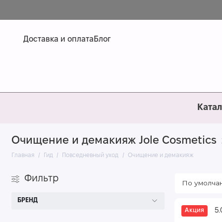
Доставка и оплата
Блог
Катал
Очищение и демакияж Jole Cosmetics
Главная
Гид
Повседневный уход
Очищение и демакияж
Фильтр
БРЕНД
5.
Акция