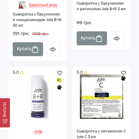
Сыворотка с бакучиолом
Бархатный уход
и ретинолом Jole B+R 3 мл
Сыворотка с бакучиолом
и ниацинамидом Jole B+N
99 грн.
30 мл
791 грн.
1055 грн.
Купить
Купить
5.0
5.0
Фильтр
Сыворотка с витамином C
-40%
Jole С 3 мл