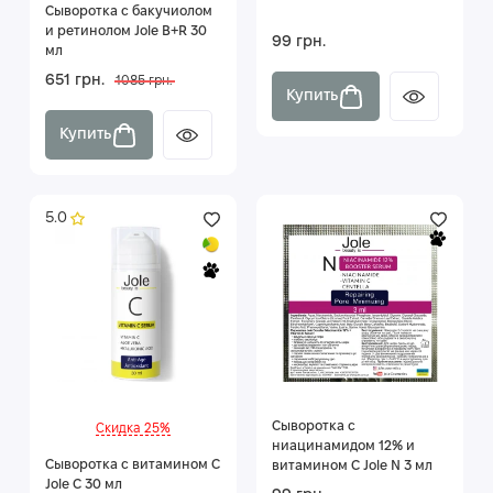
Сыворотка с бакучиолом
и ретинолом Jole B+R 30
99 грн.
мл
651 грн.
1085 грн.
Купить
Купить
5.0
Сыворотка с
Скидка 25%
ниацинамидом 12% и
Сыворотка с витамином C
витамином C Jole N 3 мл
Jole С 30 мл