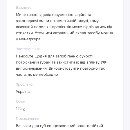
Важливо
Ми активно відслідковуємо іноваційні та
законодавчі зміни в косметичній галузі, тому
вказаний перелік інгредієнтів може відрізнятись від
етикетки. Уточнити актуальний склад засобу можна
у менеджера
Застосування
Наносьте щодня для запобіганню сухості,
потрісканим губам та захистити їх від впливу УФ-
випромінювання. Використовуйте повторно так
часто, як це необхідно.
Зроблено
Україна
Об'єм
12.5g
Призначення
Бальзам для губ сонцезахисний вологостійкий