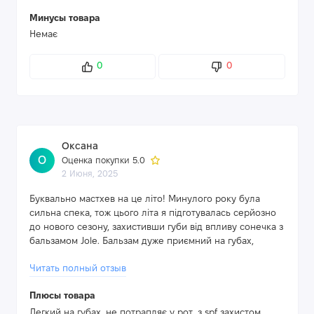
Минусы товара
Немає
0
0
Оксана
О
Оценка покупки 5.0
2 Июня, 2025
Буквально мастхев на це літо! Минулого року була
сильна спека, тож цього літа я підготувалась серйозно
до нового сезону, захистивши губи від впливу сонечка з
бальзамом Jole. Бальзам дуже приємний на губах,
практично невідчутний та не потрапляє на слизову, при
Читать полный отзыв
нанесенні тане та залишає прозорий фініш. А який у
нього гарний ягідний аромат, при цьому він не
Плюсы товара
відчутний на губах.
А ще цей бальзам зволожує губи буквально з першого
Легкий на губах, не потрапляє у рот, з spf захистом