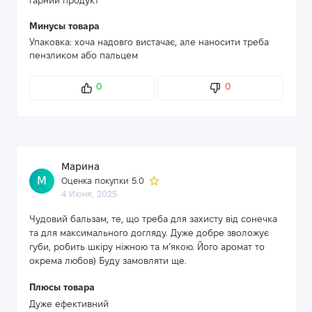
гарний продукт
Минусы товара
Упаковка: хоча надовго вистачає, але наносити треба
пензликом або пальцем
0
0
Марина
М
Оценка покупки 5.0
4 Июня, 2025
Чудовий бальзам, те, що треба для захисту від сонечка
та для максимального догляду. Дуже добре зволожує
губи, робить шкіру ніжною та мʼякою. Його аромат то
окрема любов) Буду замовляти ще.
Плюсы товара
Дуже ефективний