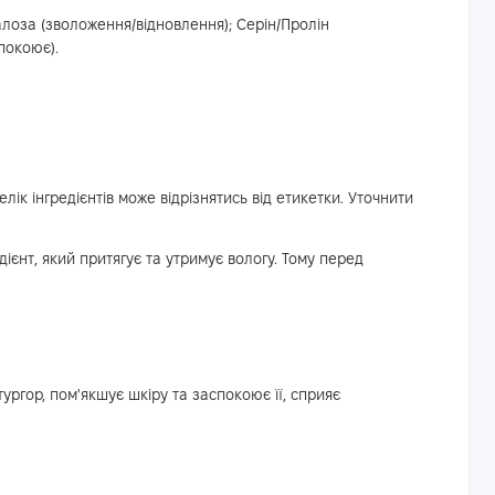
алоза (зволоження/відновлення); Серін/Пролін
покоює).
лік інгредієнтів може відрізнятись від етикетки. Уточнити
дієнт, який притягує та утримує вологу. Тому перед
ургор, пом'якшує шкіру та заспокоює її, сприяє