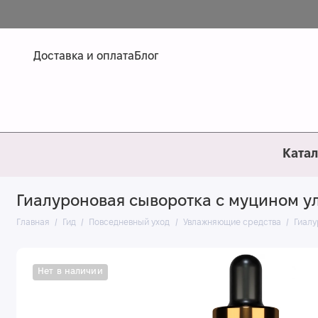
Доставка и оплата
Блог
Катал
Гиалуроновая сыворотка с муцином у
Главная
Гид
Повседневный уход
Увлажняющие средства
Гиалу
Нет в наличии