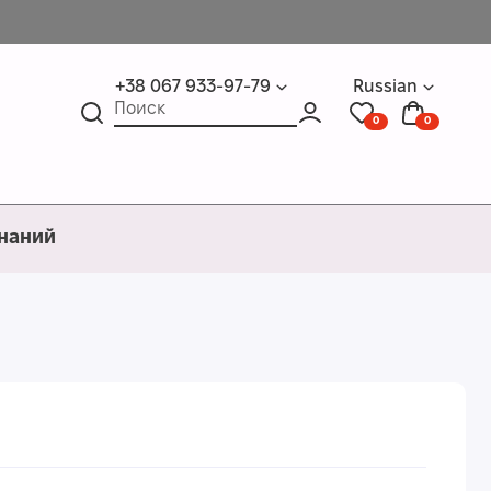
+38 067 933-97-79
Russian
0
0
знаний