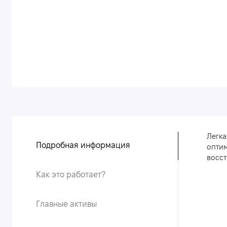
Легка
Подробная информация
оптим
восст
Как это работает?
Главные активы