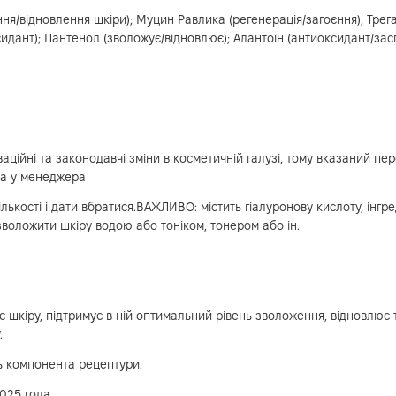
ня/відновлення шкіри); Муцин Равлика (регенерація/загоєння); Трег
сидант); Пантенол (зволожує/відновлює); Алантоїн (антиоксидант/зас
аційні та законодавчі зміни в косметичній галузі, тому вказаний пере
на у менеджера
ількості і дати вбратися.ВАЖЛИВО: містить гіалуронову кислоту, інгре
воложити шкіру водою або тоніком, тонером або ін.
 шкіру, підтримує в ній оптимальний рівень зволоження, відновлює т
.
ь компонента рецептури.
2025 года