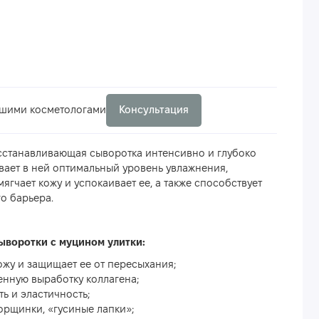
ашими косметологами
Консультация
сстанавливающая сыворотка интенсивно и глубоко
вает в ней оптимальный уровень увлажнения,
мягчает кожу и успокаивает ее, а также способствует
о барьера.
воротки с муцином улитки:
ожу и защищает ее от пересыхания;
енную выработку коллагена;
ть и эластичность;
орщинки, «гусиные лапки»;