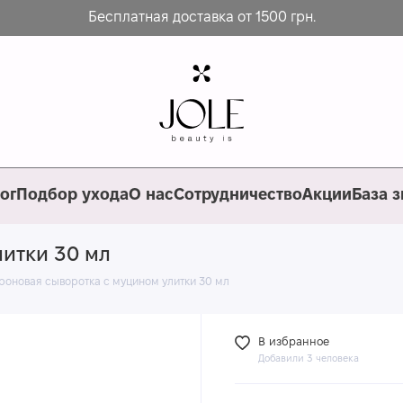
Бесплатная доставка от 1500 грн.
ог
Подбор ухода
О нас
Сотрудничество
Акции
База 
литки 30 мл
роновая сыворотка с муцином улитки 30 мл
В избранное
Добавили 3 человека