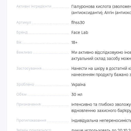
Активні інгредієнти
Гіалуронова кислота (зволожен
(антиоксиданти); Алгін (антиок
Артикул
flhss30
Бренд
Face Lab
Вік
18+
Важливо
Ми активно відслідковуємо інов
актуальний склад засобу мож
Застосування
Нанести на шкіру в достатній к
нанесенням продукту бажано з
Зроблено
Україна
Об'єм
30 мл
Призначення
інтенсивно та глибоко зволожує
відновленню захисного бар'єру
Протипоказання
Індивідуальна непереносиміст
Термін придатності
лучше использовать до 20.10.