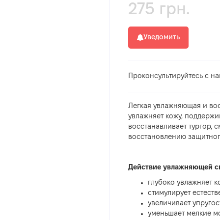
275 грн.
Уведомить
Проконсультируйтесь с н
Легкая увлажняющая и во
увлажняет кожу, поддержи
восстанавливает тургор, с
восстановлению защитног
Действие увлажняющей сы
глубоко увлажняет к
стимулирует естеств
увеличивает упругос
уменьшает мелкие м