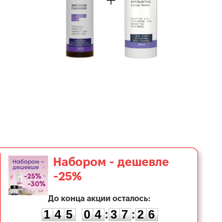
Набором - дешевле
-25%
1
До конца акции осталось:
4
5
0
4
3
7
2
1
4
5
0
4
:
3
7
:
2
5