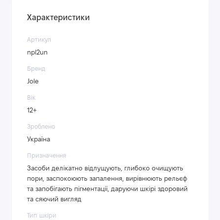
Характеристики
Артикул
npl2un
Бренд
Jole
Вік
12+
Зроблено
Україна
Призначення
Засоби делікатно відлущують, глибоко очищують
пори, заспокоюють запалення, вирівнюють рельєф
та запобігають пігментації, даруючи шкірі здоровий
та сяючий вигляд
Тип шкіри